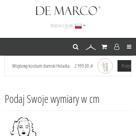
Wybierz język:
Men
Wizytowy kostium damski Heladia
2 999.00 zł
Przejdz 
Podaj Swoje wymiary w cm