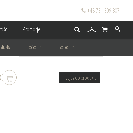
+48 731 309 307
ości
Promocje
Bluzka
Spódnica
Spodnie
go
Dla mamy wesela
Przejdz do produktu
 wesele
Projektowanie/ Stylizacja