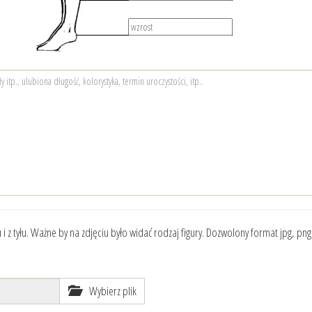
lu i z tyłu. Ważne by na zdjęciu było widać rodzaj figury. Dozwolony format jpg, pn
Wybierz plik