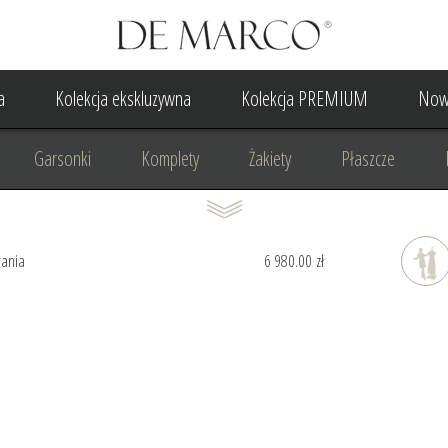
a
Kolekcja ekskluzywna
Kolekcja PREMIUM
Now
Garsonki
Komplety
Żakiety
Płaszcze
Suknia Wieczorowa
Suknia Ślubna
Do ślubu cywilne
rania
6 980.00 zł
Odzież biznesowa
Na komunię
Na rocznicę
Na