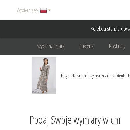
Wybierz język:
Kolekcja standardow
Szycie na miarę
Sukienki
Kostiumy
Basic
Dodatki
Garnitury damskie
Elegancki żakardowy płaszcz do sukienki U
Odzież wizytowa
Odzież dyplomatyczna
Podaj Swoje wymiary w cm