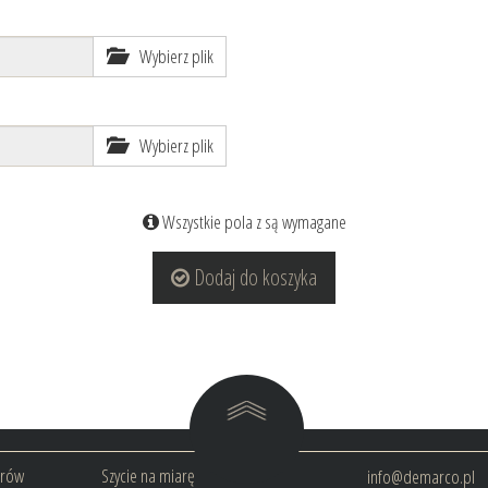
Wybierz plik
Wybierz plik
Wszystkie pola z są wymagane
Dodaj do koszyka
arów
Szycie na miarę
info@demarco.pl