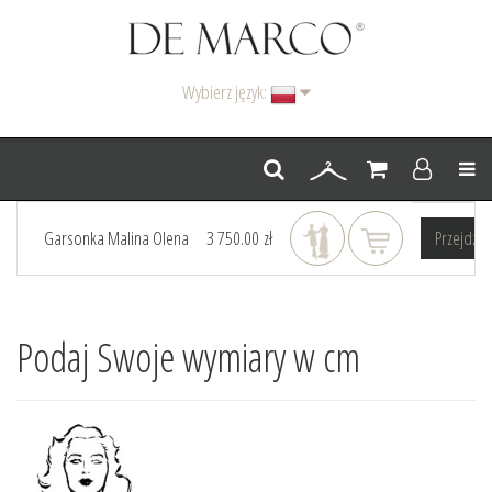
Wybierz język:
Men
Garsonka Malina Olena
3 750.00 zł
Przejdz 
Podaj Swoje wymiary w cm