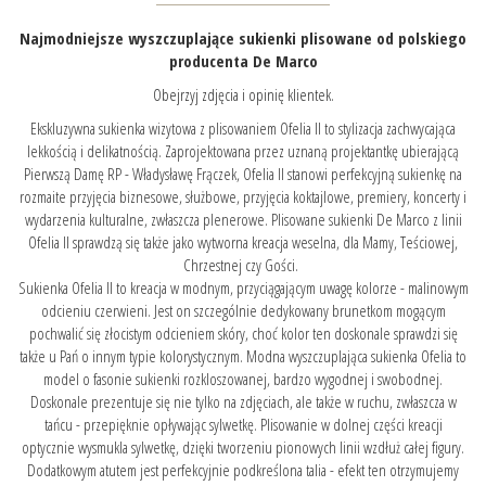
Najmodniejsze wyszczuplające sukienki plisowane od polskiego
producenta De Marco
Obejrzyj zdjęcia i opinię klientek.
Ekskluzywna sukienka wizytowa z plisowaniem Ofelia II to stylizacja zachwycająca
lekkością i delikatnością. Zaprojektowana przez uznaną projektantkę ubierającą
Pierwszą Damę RP - Władysławę Frączek, Ofelia II stanowi perfekcyjną sukienkę na
rozmaite przyjęcia biznesowe, służbowe, przyjęcia koktajlowe, premiery, koncerty i
wydarzenia kulturalne, zwłaszcza plenerowe. Plisowane sukienki De Marco z linii
Ofelia II sprawdzą się także jako wytworna kreacja weselna, dla Mamy, Teściowej,
Chrzestnej czy Gości.
Sukienka Ofelia II to kreacja w modnym, przyciągającym uwagę kolorze - malinowym
odcieniu czerwieni. Jest on szczególnie dedykowany brunetkom mogącym
pochwalić się złocistym odcieniem skóry, choć kolor ten doskonale sprawdzi się
także u Pań o innym typie kolorystycznym. Modna wyszczuplająca sukienka Ofelia to
model o fasonie sukienki rozkloszowanej, bardzo wygodnej i swobodnej.
Doskonale prezentuje się nie tylko na zdjęciach, ale także w ruchu, zwłaszcza w
tańcu - przepięknie opływając sylwetkę. Plisowanie w dolnej części kreacji
optycznie wysmukla sylwetkę, dzięki tworzeniu pionowych linii wzdłuż całej figury.
Dodatkowym atutem jest perfekcyjnie podkreślona talia - efekt ten otrzymujemy