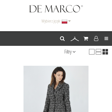
Wybierz język:
Men
Filtry