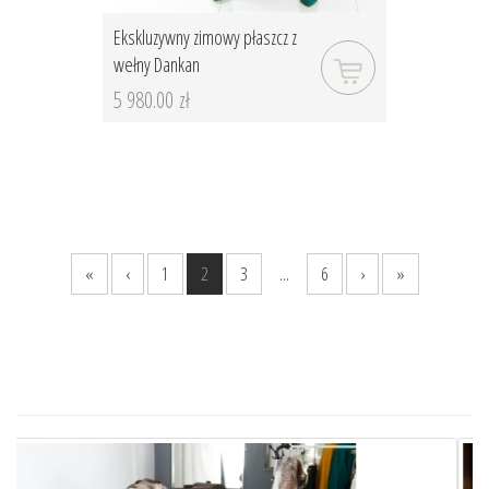
Ekskluzywny zimowy płaszcz z
wełny Dankan
5 980.00 zł
«
‹
1
2
3
...
6
›
»