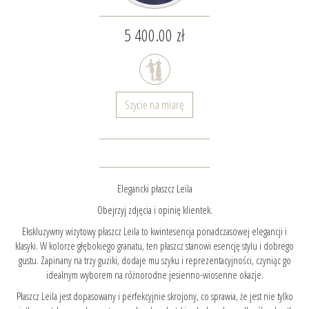
5 400.00 zł
Szycie na miarę
Elegancki płaszcz Leila
Obejrzyj zdjęcia i opinię klientek.
Ekskluzywny wizytowy płaszcz Leila to kwintesencja ponadczasowej elegancji i
klasyki. W kolorze głębokiego granatu, ten płaszcz stanowi esencję stylu i dobrego
gustu. Zapinany na trzy guziki, dodaje mu szyku i reprezentacyjności, czyniąc go
idealnym wyborem na różnorodne jesienno-wiosenne okazje.
Płaszcz Leila jest dopasowany i perfekcyjnie skrojony, co sprawia, że jest nie tylko