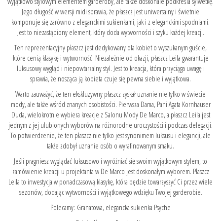
wyjątkowo stylowym elementem garderoby, ale także doskonale podkreśla sylwetkę.
Jego długość w wersji midi sprawia, że płaszcz jest uniwersalny i świetnie
komponuje się zarówno z eleganckimi sukienkami, jak i z eleganckimi spodniami.
Jest to niezastąpiony element, który doda wytworności i szyku każdej kreacji.
Ten reprezentacyjny płaszcz jest dedykowany dla kobiet o wyszukanym guście,
które cenią klasykę i wytworność. Niezależnie od okazji, płaszcz Leila gwarantuje
luksusowy wygląd i niepowtarzalny styl. Jest to kreacja, która przyciąga uwagę i
sprawia, że nosząca ją kobieta czuje się pewna siebie i wyjątkowa.
Warto zauważyć, że ten ekskluzywny płaszcz zyskał uznanie nie tylko w świecie
mody, ale także wśród znanych osobistości. Pierwsza Dama, Pani Agata Kornhauser
Duda, wielokrotnie wybiera kreacje z Salonu Mody De Marco, a płaszcz Leila jest
jednym z jej ulubionych wyborów na różnorodne uroczystości i podczas delegacji.
To potwierdzenie, że ten płaszcz nie tylko jest synonimem luksusu i elegancji, ale
także zdobył uznanie osób o wyrafinowanym smaku.
Jeśli pragniesz wyglądać luksusowo i wyróżniać się swoim wyjątkowym stylem, to
zamówienie kreacji u projektanta w De Marco jest doskonałym wyborem. Płaszcz
Leila to inwestycja w ponadczasową klasykę, która będzie towarzyszyć Ci przez wiele
sezonów, dodając wytworności i wyjątkowego wdzięku Twojej garderobie.
Polecamy:
Granatowa, elegancka sukienka Psyche