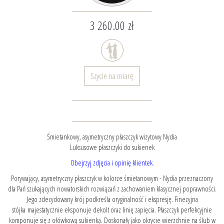
3 260.00 zł
Szycie na miarę
Śmietankowy, asymetryczny płaszczyk wizytowy Nydia
Luksusowe płaszczyki do sukienek
Obejrzyj zdjęcia i opinię klientek.
Porywający, asymetryczny płaszczyk w kolorze śmietanowym - Nydia przeznaczony
dla Pań szukających nowatorskich rozwiązań z zachowaniem klasycznej poprawności.
Jego zdecydowany krój podkreśla oryginalność i ekspresję. Finezyjna
stójka majestatycznie eksponuje dekolt oraz linię zapięcia. Płaszczyk perfekcyjnie
komponuje się z ołówkową sukienką. Doskonały jako okrycie wierzchnie na ślub w