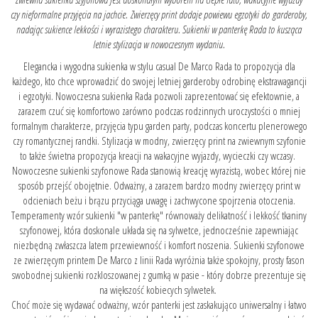
czy nieformalne przyjęcia na jachcie. Zwierzęcy print dodaje powiewu egzotyki do garderoby,
nadając sukience lekkości i wyrazistego charakteru. Sukienki w panterkę Rada to kusząca
letnie stylizacja w nowoczesnym wydaniu.
Elegancka i wygodna sukienka w stylu casual De Marco Rada to propozycja dla
każdego, kto chce wprowadzić do swojej letniej garderoby odrobinę ekstrawagancji
i egzotyki. Nowoczesna sukienka Rada pozwoli zaprezentować się efektownie, a
zarazem czuć się komfortowo zarówno podczas rodzinnych uroczystości o mniej
formalnym charakterze, przyjęcia typu garden party, podczas koncertu plenerowego
czy romantycznej randki. Stylizacja w modny, zwierzęcy print na zwiewnym szyfonie
to także świetna propozycja kreacji na wakacyjne wyjazdy, wycieczki czy wczasy.
Nowoczesne sukienki szyfonowe Rada stanowią kreację wyrazistą, wobec której nie
sposób przejść obojętnie. Odważny, a zarazem bardzo modny zwierzęcy print w
odcieniach beżu i brązu przyciąga uwagę i zachwycone spojrzenia otoczenia.
Temperamenty wzór sukienki "w panterkę" równoważy delikatność i lekkość tkaniny
szyfonowej, która doskonale układa się na sylwetce, jednocześnie zapewniając
niezbędną zwłaszcza latem przewiewność i komfort noszenia. Sukienki szyfonowe
ze zwierzęcym printem De Marco z linii Rada wyróżnia także spokojny, prosty fason
swobodnej sukienki rozkloszowanej z gumką w pasie - który dobrze prezentuje się
na większość kobiecych sylwetek.
Choć może się wydawać odważny, wzór panterki jest zaskakująco uniwersalny i łatwo