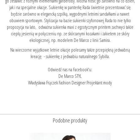
go zestawić z różnymi elementami garderoby. Można nosić go zarówno na co dzień,
jak i na specjalne okazje. Sukienkę w panterkę Rada świetnie prezentować się
będzie zarówno w elegancką szpilką, wygodnymi letnimi sandałkami a nawet
obuwiem sportowym. Stylizacja na bazie sukienki szyfonowej Rada to nie tylko
propozycja na lato, odważna sukienka maxi z egzotycznym printem zachwyci także
ciepłą jesienią w połączeniu np. ze skórzanymi kozakami i żakietem ze skóry
ekologicznej, np. modelem
De Marco z linii Samira.
Na wieczorne wyjątkowe letnie okazje polecamy także przepiękną jedwabną
kreację -
sukienkę z jedwabiu naturalnego Sybilla.
Odwiedź nas na Facebook'u:
De Marco STYL
Władysława Frączek Fashion Designer Projektant mody
Podobne produkty