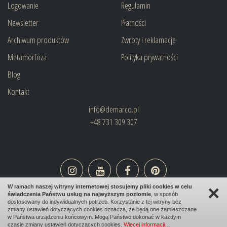
Logowanie
Regulamin
Newsletter
Płatności
Archiwum produktów
Zwroty i reklamacje
Metamorfoza
Polityka prywatności
Blog
Kontakt
info@demarco.pl
+48 731 309 307
×
W ramach naszej witryny internetowej stosujemy pliki cookies w celu
świadczenia Państwu usług na najwyższym poziomie
, w sposób
design:
bombadilo.pl
|cms:
kotonski.pl
dostosowany do indywidualnych potrzeb. Korzystanie z tej witryny bez
zmiany ustawień dotyczących cookies oznacza, że będą one zamieszczane
w Państwa urządzeniu końcowym. Mogą Państwo dokonać w każdym
czasie zmiany ustawień dotyczących cookies.
Więcej informacji…