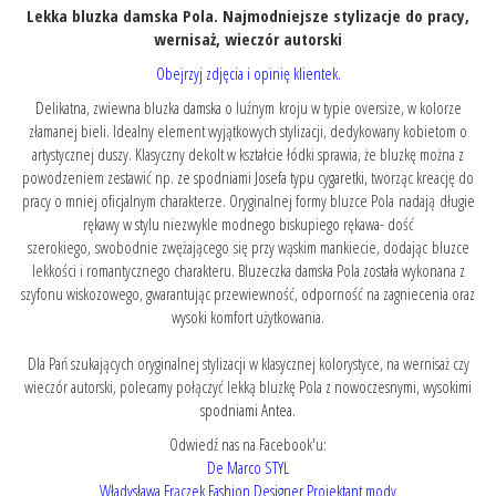
Lekka bluzka damska Pola. Najmodniejsze stylizacje do pracy,
wernisaż, wieczór autorski
Obejrzyj zdjęcia i opinię klientek.
Delikatna, zwiewna bluzka damska o luźnym kroju w typie oversize, w kolorze
złamanej bieli. Idealny element wyjątkowych stylizacji, dedykowany kobietom o
artystycznej duszy. Klasyczny dekolt w kształcie łódki sprawia, że bluzkę można z
powodzeniem zestawić np.
ze spodniami Josefa typu cygaretki
, tworząc kreację do
pracy o mniej oficjalnym charakterze. Oryginalnej formy bluzce Pola nadają długie
rękawy w stylu niezwykle modnego biskupiego rękawa- dość
szerokiego, swobodnie zwężającego się przy wąskim mankiecie, dodając bluzce
lekkości i romantycznego charakteru. Bluzeczka damska Pola została wykonana z
szyfonu wiskozowego, gwarantując przewiewność, odporność na zagniecenia oraz
wysoki komfort użytkowania.
Dla Pań szukających oryginalnej stylizacji w klasycznej kolorystyce, na wernisaż czy
wieczór autorski, polecamy połączyć lekką bluzkę Pola z
nowoczesnymi, wysokimi
spodniami Antea.
Odwiedź nas na Facebook'u:
De Marco STYL
Władysława Frączek Fashion Designer Projektant mody