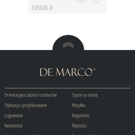
3 050.00 zł
Orientacyjna tabela rozmiarów
Szycie na miarę
Stylizacja i projektowanie
Wysyłka
Logowanie
Regulamin
Newsletter
Płatności