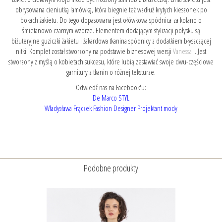
obrysowana cieniutką lamówką, która biegnie też wzdłuż krytych kieszonek po
bokach żakietu. Do tego dopasowana jest ołówkowa spódnica za kolano o
śmietanowo czarnym wzorze. Elementem dodającym stylizacji połysku są
biżuteryjne guziczki żakietu i żakardowa tkanina spódnicy z dodatkiem błyszczącej
nitki. Komplet został stworzony na podstawie biznesowej wersji
Vanessa I
. Jest
stworzony z myślą o kobietach sukcesu, które lubią zestawiać swoje dwu-częściowe
garnitury z tkanin o różnej teksturze.
Odwiedź nas na Facebook'u:
De Marco STYL
Władysława Frączek Fashion Designer Projektant mody
Podobne produkty