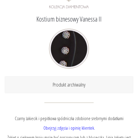
Kostium biznesowy Vanessa II
Produkt archiwalny
Czarny żakiecik i pepitkowa spódniczka zdobione srebrnymi dodatkami
Obejrzyj zdjęcia i opinię klientek.
Żakiet o ciekawym kroju może być noszony sam lub z bluzeczką. Linia żakietu jest