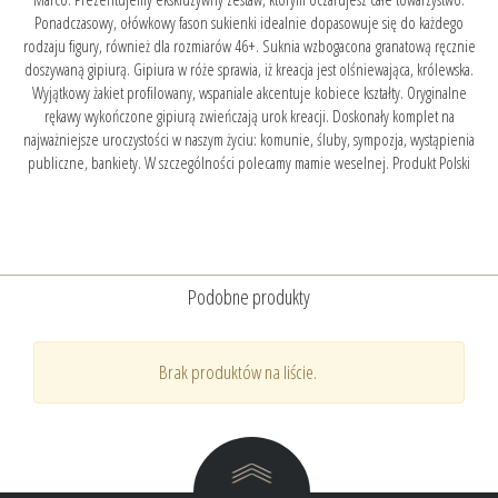
Ponadczasowy, ołówkowy fason sukienki idealnie dopasowuje się do każdego
rodzaju figury, również dla rozmiarów 46+. Suknia wzbogacona granatową ręcznie
doszywaną gipiurą. Gipiura w róże sprawia, iż kreacja jest olśniewająca, królewska.
Wyjątkowy żakiet profilowany, wspaniale akcentuje kobiece kształty. Oryginalne
rękawy wykończone gipiurą zwieńczają urok kreacji. Doskonały komplet na
najważniejsze uroczystości w naszym życiu: komunie, śluby, sympozja, wystąpienia
publiczne, bankiety. W szczególności polecamy mamie weselnej. Produkt Polski
Podobne produkty
Brak produktów na liście.