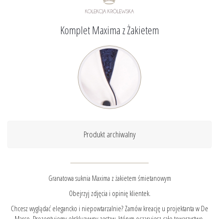
Komplet Maxima z Żakietem
Produkt archiwalny
Granatowa suknia Maxima z żakietem śmietanowym
Obejrzyj zdjęcia i opinię klientek.
Chcesz wyglądać elegancko i niepowtarzalnie? Zamów kreację u projektanta w De
Marco. Prezentujemy ekskluzywny zestaw, którym oczarujesz całe towarzystwo.