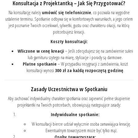
Konsultacja z Projektantką – Jak Się Przygotować?
Na konsultację należy
umówić się telefonicznie
, co pozwala na wygodne
ustalenie terminu. Spotkanie odbywa się w komfortowych warunkach, a jego celem
jest poznanie Twoich oczekiwań, sylwetki, gustu oraz charakteru okazji, na którą
potrzebujesz kreacji.
Koszty konsultacji:
Wliczone w cenę kreacji
– Jeśli zdecydujesz się na zamówienie sukni
lub garnituru szytego na miarę, stylizacje i porady są darmowe.
Płatne spotkanie
– W przypadku rezygnacji z zamówienia, koszt
konsultacji wynosi
300 zł za każdą rozpoczętą godzinę
.
Zasady Uczestnictwa w Spotkaniu
Aby zachować indywidualny charakter spotkania oraz zapewnić pełne skupienie
projektantki na Twoich potrzebach, obowiązują następujące zasady:
Indywidualne spotkanie:
W konsultacji bierze udział wyłącznie osoba zamawiająca kreację.
Ewentualnym towarzyszem może być tylko mąż.
Osoby towarzyszące: