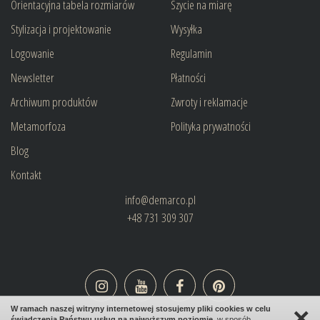
Orientacyjna tabela rozmiarów
Szycie na miarę
Stylizacja i projektowanie
Wysyłka
Logowanie
Regulamin
Newsletter
Płatności
Archiwum produktów
Zwroty i reklamacje
Metamorfoza
Polityka prywatności
Blog
Kontakt
info@demarco.pl
+48 731 309 307
×
W ramach naszej witryny internetowej stosujemy pliki cookies w celu
świadczenia Państwu usług na najwyższym poziomie
, w sposób