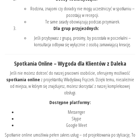
Rodzina, znajomi czy doradcy nie mogą uczestniczyć w spotkaniu –
pozostają w recepcji.
Te same zasady obowiązują podczas przymiarek.
Dla grup przyjezdnych:
Jeśli przybywasz z grupą, prosimy, by pozostała w poczekalni –
konsultacja odbywa się wyłącznie z osobą zamawiającą kreację.
Spotkania Online – Wygoda dla Klientów z Daleka
Jeśli nie możesz dotrzeć do naszej pracowni osobiście, oferujemy możliwość
spotkania online
z projektantką Władysławą Frączek. Dzięki temu, niezależnie
od miejsca, w którym się znajdujesz, możesz skorzystać z naszej kompleksowej
obsługi.
Dostępne platformy:
Messenger
Skype
Google Meet
Spotkanie online umożliwia pełen zakres usług – od projektowania po stylizację. To