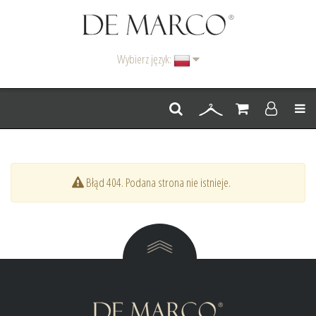
Wybierz język:
Men
Błąd 404. Podana strona nie istnieje.