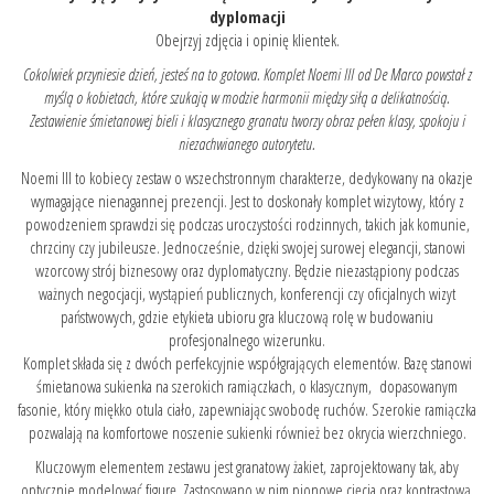
dyplomacji
Obejrzyj zdjęcia i opinię klientek.
Cokolwiek przyniesie dzień, jesteś na to gotowa. Komplet Noemi III od De Marco powstał z
myślą o kobietach, które szukają w modzie harmonii między siłą a delikatnością.
Zestawienie śmietanowej bieli i klasycznego granatu tworzy obraz pełen klasy, spokoju i
niezachwianego autorytetu.
Noemi III to kobiecy zestaw o wszechstronnym charakterze, dedykowany na okazje
wymagające nienagannej prezencji. Jest to doskonały komplet wizytowy, który z
powodzeniem sprawdzi się podczas uroczystości rodzinnych, takich jak komunie,
chrzciny czy jubileusze. Jednocześnie, dzięki swojej surowej elegancji, stanowi
wzorcowy strój biznesowy oraz dyplomatyczny. Będzie niezastąpiony podczas
ważnych negocjacji, wystąpień publicznych, konferencji czy oficjalnych wizyt
państwowych, gdzie etykieta ubioru gra kluczową rolę w budowaniu
profesjonalnego wizerunku.
Komplet składa się z dwóch perfekcyjnie współgrających elementów. Bazę stanowi
śmietanowa sukienka na szerokich ramiączkach, o klasycznym, dopasowanym
fasonie, który miękko otula ciało, zapewniając swobodę ruchów. Szerokie ramiączka
pozwalają na komfortowe noszenie sukienki również bez okrycia wierzchniego.
Kluczowym elementem zestawu jest granatowy żakiet, zaprojektowany tak, aby
optycznie modelować figurę. Zastosowano w nim pionowe cięcia oraz kontrastową,