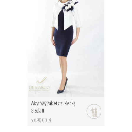
Wizytowy żakiet z sukienką
Gizela II
5 690.00 zł