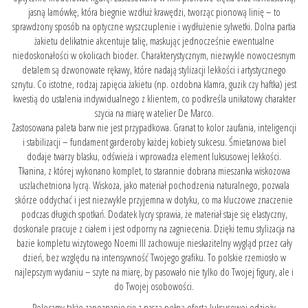
jasną lamówkę, która biegnie wzdłuż krawędzi, tworząc pionową linię – to
sprawdzony sposób na optyczne wyszczuplenie i wydłużenie sylwetki. Dolna partia
żakietu delikatnie akcentuje talię, maskując jednocześnie ewentualne
niedoskonałości w okolicach bioder. Charakterystycznym, niezwykle nowoczesnym
detalem są dzwonowate rękawy, które nadają stylizacji lekkości i artystycznego
sznytu. Co istotne, rodzaj zapięcia żakietu (np. ozdobna klamra, guzik czy haftka) jest
kwestią do ustalenia indywidualnego z klientem, co podkreśla unikatowy charakter
szycia na miarę w atelier De Marco.
Zastosowana paleta barw nie jest przypadkowa. Granat to kolor zaufania, inteligencji
i stabilizacji – fundament garderoby każdej kobiety sukcesu. Śmietanowa biel
dodaje twarzy blasku, odświeża i wprowadza element luksusowej lekkości.
Tkanina, z której wykonano komplet, to starannie dobrana mieszanka wiskozowa
uszlachetniona lycrą. Wiskoza, jako materiał pochodzenia naturalnego, pozwala
skórze oddychać i jest niezwykle przyjemna w dotyku, co ma kluczowe znaczenie
podczas długich spotkań. Dodatek lycry sprawia, że materiał staje się elastyczny,
doskonale pracuje z ciałem i jest odporny na zagniecenia. Dzięki temu stylizacja na
bazie kompletu wizytowego Noemi III zachowuje nieskazitelny wygląd przez cały
dzień, bez względu na intensywność Twojego grafiku. To polskie rzemiosło w
najlepszym wydaniu – szyte na miarę, by pasowało nie tylko do Twojej figury, ale i
do Twojej osobowości.
Polecamy także zapoznanie się z naszą pełną ofertą luksusowej
odzieży