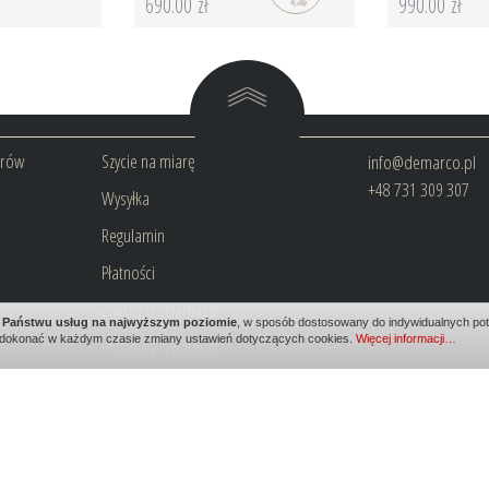
690.00 zł
990.00 zł
arów
Szycie na miarę
info@demarco.pl
+48 731 309 307
Wysyłka
Regulamin
Płatności
Zwroty i reklamacje
ia Państwu usług na najwyższym poziomie
, w sposób dostosowany do indywidualnych potr
dokonać w każdym czasie zmiany ustawień dotyczących cookies.
Więcej informacji…
Polityka prywatności