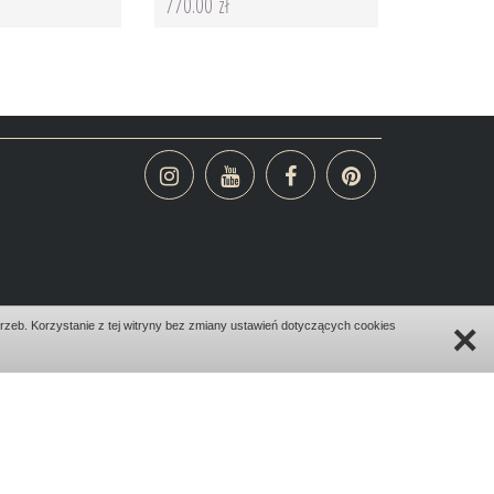
770.00 zł
×
zeb. Korzystanie z tej witryny bez zmiany ustawień dotyczących cookies
design:
bombadilo.pl
|cms:
kotonski.pl