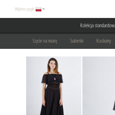
Wybierz język:
Kolekcja standardow
Szycie na miarę
Sukienki
Kostiumy
Basic
Dodatki
Garnitury damskie
Odzież wizytowa
Odzież dyplomatyczna