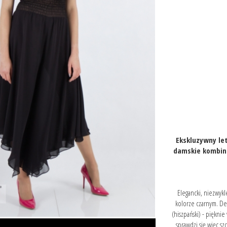
Ekskluzywny let
damskie kombine
Elegancki, niezwyk
kolorze czarnym. De
(hiszpański) - piękni
sprawdzi się więc s