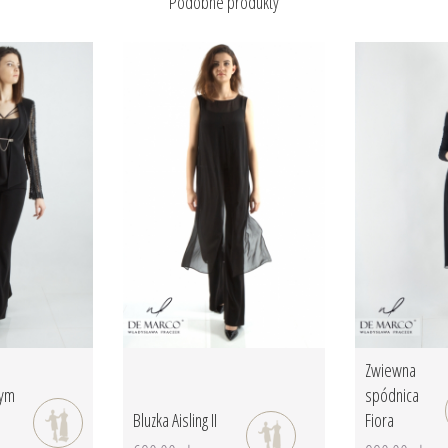
Podobne produkty
Zwiewna
nym
spódnica
Bluzka Aisling II
Fiora