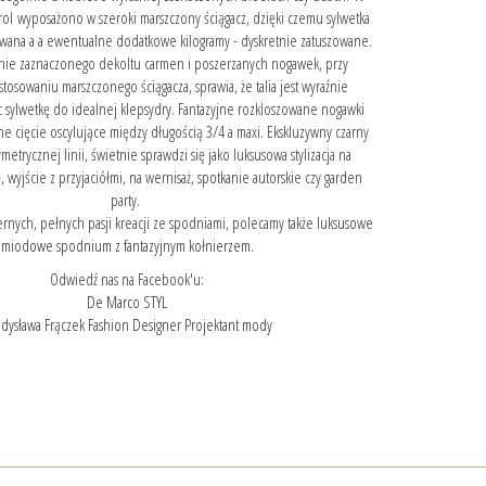
ol wyposażono w szeroki marszczony ściągacz, dzięki czemu sylwetka
wana a a ewentualne dodatkowe kilogramy - dyskretnie zatuszowane.
nie zaznaczonego dekoltu carmen i poszerzanych nogawek, przy
osowaniu marszczonego ściągacza, sprawia, że talia jest wyraźnie
ąc sylwetkę do idealnej klepsydry. Fantazyjne rozkloszowane nogawki
ne cięcie oscylujące między długością 3/4 a maxi. Ekskluzywny czarny
trycznej linii, świetnie sprawdzi się jako luksusowa stylizacja na
 wyjście z przyjaciółmi, na wernisaż, spotkanie autorskie czy garden
party.
rnych, pełnych pasji kreacji ze spodniami, polecamy także
luksusowe
miodowe spodnium z fantazyjnym kołnierzem.
Odwiedź nas na Facebook'u:
De Marco STYL
dysława Frączek Fashion Designer Projektant mody