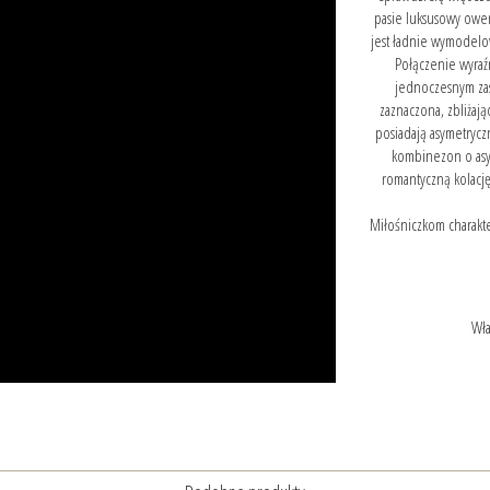
pasie luksusowy ower
jest ładnie wymodelo
Połączenie wyraź
jednoczesnym zast
zaznaczona, zbliżaj
posiadają asymetrycz
kombinezon o asyme
romantyczną kolację,
Miłośniczkom charakte
Wła