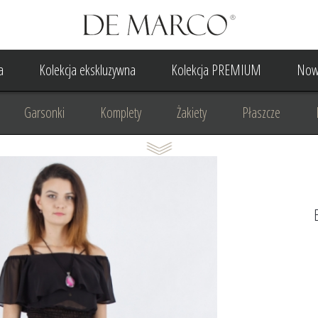
a
Kolekcja ekskluzywna
Kolekcja PREMIUM
Now
Garsonki
Komplety
Żakiety
Płaszcze
Suknia Wieczorowa
Suknia Ślubna
Do ślubu cywilne
Odzież biznesowa
Na komunię
Na rocznicę
Na