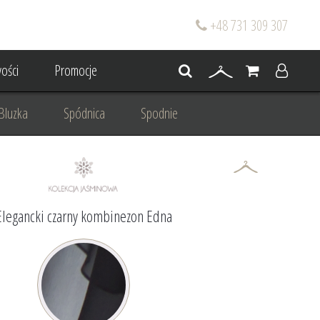
+48 731 309 307
ości
Promocje
Bluzka
Spódnica
Spodnie
go
Dla mamy wesela
 wesele
Projektowanie/ Stylizacja
Elegancki czarny kombinezon Edna