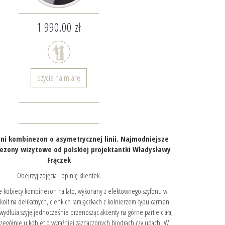
1 990.00 zł
Szycie na miarę
ni kombinezon o asymetrycznej linii. Najmodniejsze
zony wizytowe od polskiej projektantki Władysławy
Frączek
Obejrzyj zdjęcia i opinię klientek.
le kobiecy kombinezon na lato, wykonany z efektownego szyfonu w
kolt na delikatnych, cienkich ramiączkach z kołnierzem typu carmen
e wydłuża szyję jednocześnie przenosząc akcenty na górne partie ciała,
zczegółnie u kobiet o wyraźniej zaznaczonych biodrach czy udach. W