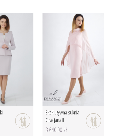
ki
Ekskluzywna suknia
Gracjana II
3 640.00 zł