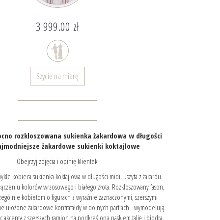
3 999.00 zł
Szycie na miarę
cno rozkloszowana sukienka żakardowa w długości
ajmodniejsze żakardowe sukienki koktajlowe
Obejrzyj zdjęcia i opinię klientek.
ykle kobieca sukienka koktajlowa w długości midi, uszyta z żakardu
ączeniu kolorów wrzosowego i białego złota. Rozkloszowany fason,
czególnie kobietom o figurach z wyraźnie zaznaczonymi, szerszymi
ie ułożone żakardowe kontrafałdy w dolnych partiach - wymodelują
c akcenty z szerszych ramion na podkreśloną paskiem talię i biodra.