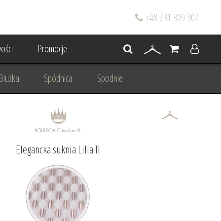
+48 731 309 307
ości
Promocje
Bluzka
Spódnica
Spodnie
go
Dla mamy wesela
 wesele
Projektowanie/ Stylizacja
Elegancka suknia Lilla II