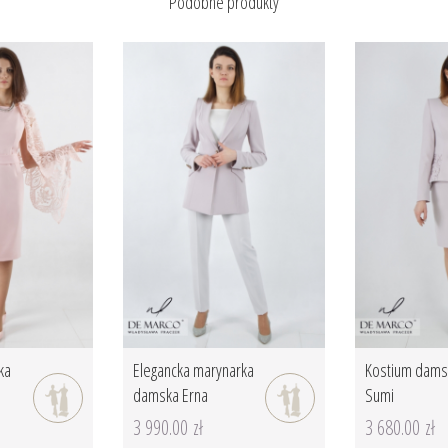
Podobne produkty
ka
Elegancka marynarka
Kostium dams
damska Erna
Sumi
3 990.00 zł
3 680.00 zł