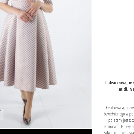
Luksusowa, mo
midi. N
Ekskluzywna, niezw
bawełnianego w poł
polecany jest sz
ramionami. Finezyjn
sylwetkę, przenoszą