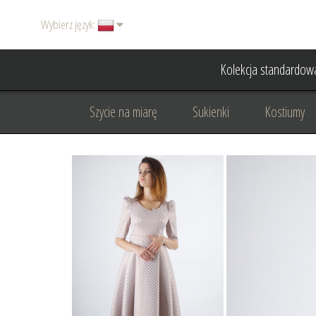
Wybierz język:
Kolekcja standardow
Szycie na miarę
Sukienki
Kostiumy
Basic
Dodatki
Garnitury damskie
Odzież wizytowa
Odzież dyplomatyczna