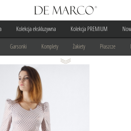
a
Kolekcja ekskluzywna
Kolekcja PREMIUM
Now
Garsonki
Komplety
Żakiety
Płaszcze
Suknia Wieczorowa
Suknia Ślubna
Do ślubu cywilne
Odzież biznesowa
Na komunię
Na rocznicę
Na