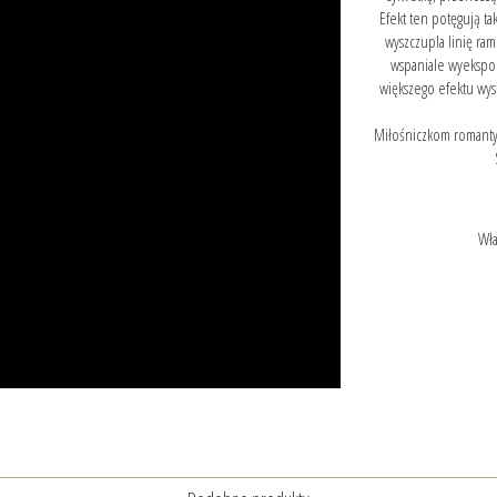
Efekt ten potęgują t
wyszczupla linię ra
wspaniale wyekspon
większego efektu wy
Miłośniczkom romanty
Wła