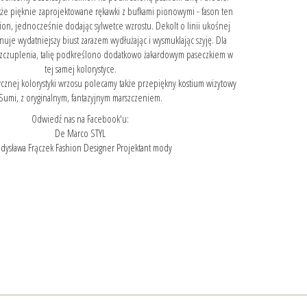
akże pięknie zaprojektowane rękawki z bufkami pionowymi - fason ten
mion, jednocześnie dodając sylwetce wzrostu. Dekolt o linii ukośnej
uje wydatniejszy biust zarazem wydłużając i wysmuklając szyję. Dla
szczuplenia, talię podkreślono dodatkowo żakardowym paseczkiem w
tej samej kolorystyce.
cznej kolorystyki wrzosu polecamy także przepiękny
kostium wizytowy
Sumi
, z oryginalnym, fantazyjnym marszczeniem.
Odwiedź nas na Facebook'u:
De Marco STYL
dysława Frączek Fashion Designer Projektant mody