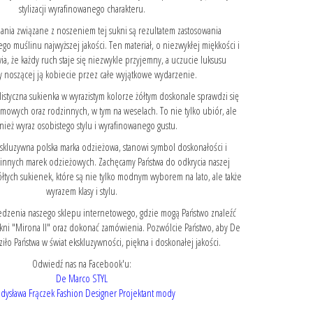
stylizacji wyrafinowanego charakteru.
nia związane z noszeniem tej sukni są rezultatem zastosowania
o muślinu najwyższej jakości. Ten materiał, o niezwykłej miękkości i
ia, że każdy ruch staje się niezwykle przyjemny, a uczucie luksusu
y noszącej ją kobiecie przez całe wyjątkowe wydarzenie.
listyczna sukienka w wyrazistym kolorze żółtym doskonale sprawdzi się
irmowych oraz rodzinnych, w tym na weselach. To nie tylko ubiór, ale
nież wyraz osobistego stylu i wyrafinowanego gustu.
skluzywna polska marka odzieżowa, stanowi symbol doskonałości i
 innych marek odzieżowych. Zachęcamy Państwa do odkrycia naszej
ółtych sukienek, które są nie tylko modnym wyborem na lato, ale także
wyrazem klasy i stylu.
dzenia naszego sklepu internetowego, gdzie mogą Państwo znaleźć
ukni "Mirona II" oraz dokonać zamówienia. Pozwólcie Państwo, aby De
ło Państwa w świat ekskluzywności, piękna i doskonałej jakości.
Odwiedź nas na Facebook'u:
De Marco STYL
dysława Frączek Fashion Designer Projektant mody