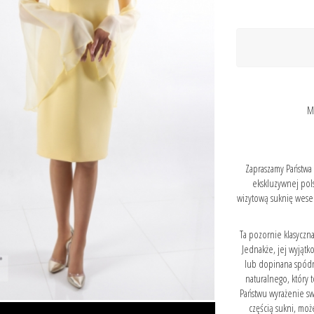
M
Zapraszamy Państwa
ekskluzywnej pol
wizytową suknię wese
Ta pozornie klasycz
Jednakże, jej wyjątk
lub dopinana spódn
naturalnego, który 
Państwu wyrażenie s
częścią sukni, moż