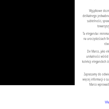
Wyjątkowe dozna
delikatnego jedwabneg
subtelności, spraw
towarzysz
Ta elegancka i minima
na uroczystościach f
rów
De Marco, jako ek
unikalności wśród
kolekcji eleganckich ż
Zapraszamy do odwie
więcej informacji o s
Marco wprowadzi
Wła