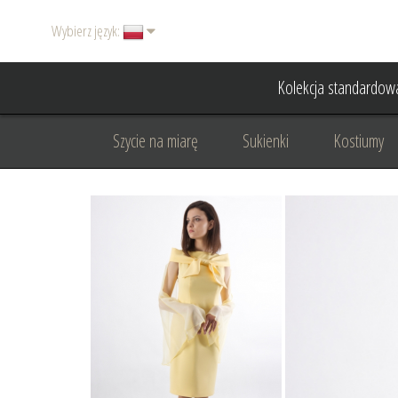
Wybierz język:
Kolekcja standardow
Szycie na miarę
Sukienki
Kostiumy
Basic
Dodatki
Garnitury damskie
Odzież wizytowa
Odzież dyplomatyczna