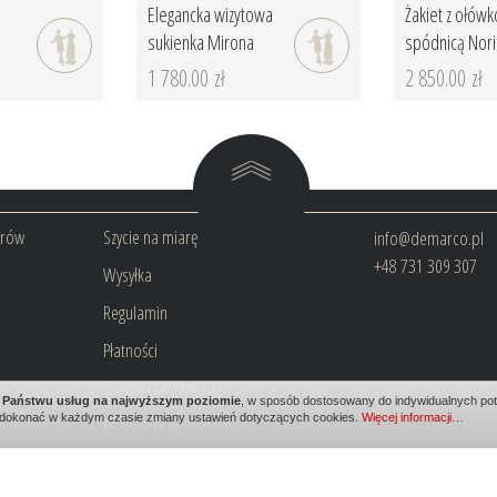
Elegancka wizytowa
Żakiet z ołów
sukienka Mirona
spódnicą Noria
1 780.00 zł
2 850.00 zł
arów
Szycie na miarę
info@demarco.pl
+48 731 309 307
Wysyłka
Regulamin
Płatności
Zwroty i reklamacje
ia Państwu usług na najwyższym poziomie
, w sposób dostosowany do indywidualnych potr
dokonać w każdym czasie zmiany ustawień dotyczących cookies.
Więcej informacji…
Polityka prywatności