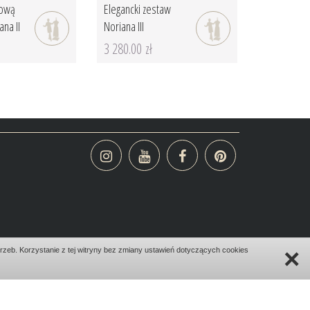
kową
Elegancki zestaw
na II
Noriana III
3 280.00 zł
×
zeb. Korzystanie z tej witryny bez zmiany ustawień dotyczących cookies