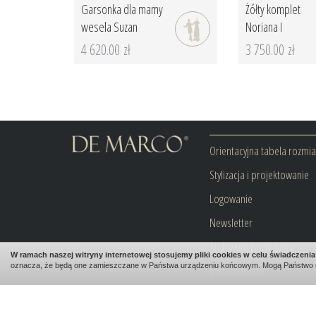
Garsonka dla mamy
Żółty komplet
wesela Suzan
Noriana I
4 620.00 zł
3 750.00 zł
Orientacyjna tabela rozmi
Stylizacja i projektowanie
Logowanie
Newsletter
Archiwum produktów
W ramach naszej witryny internetowej stosujemy pliki cookies w celu świadczen
oznacza, że będą one zamieszczane w Państwa urządzeniu końcowym. Mogą Państwo 
Metamorfoza
Blog