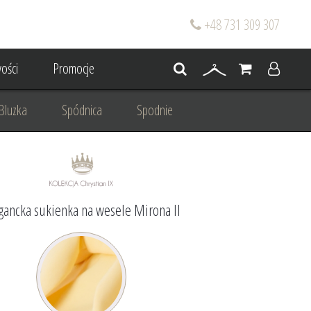
+48 731 309 307
ości
Promocje
Bluzka
Spódnica
Spodnie
go
Dla mamy wesela
 wesele
Projektowanie/ Stylizacja
gancka sukienka na wesele Mirona II