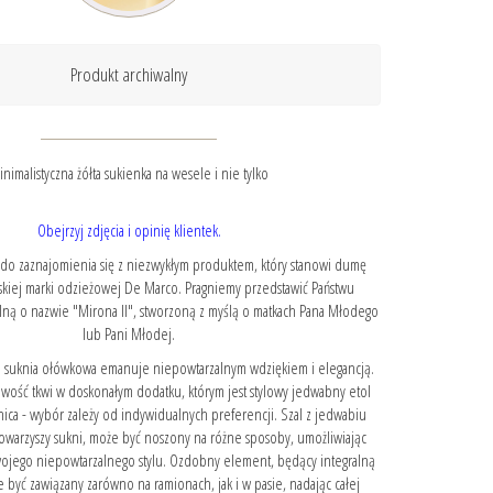
Produkt archiwalny
inimalistyczna żółta sukienka na wesele i nie tylko
Obejrzyj zdjęcia i opinię klientek.
 do zaznajomienia się z niezwykłym produktem, który stanowi dumę
skiej marki odzieżowej De Marco. Pragniemy przedstawić Państwu
lną o nazwie "Mirona II", stworzoną z myślą o matkach Pana Młodego
lub Pani Młodej.
na suknia ołówkowa emanuje niepowtarzalnym wdziękiem i elegancją.
owość tkwi w doskonałym dodatku, którym jest stylowy jedwabny etol
ica - wybór zależy od indywidualnych preferencji. Szal z jedwabiu
towarzyszy sukni, może być noszony na różne sposoby, umożliwiając
wojego niepowtarzalnego stylu. Ozdobny element, będący integralną
e być zawiązany zarówno na ramionach, jak i w pasie, nadając całej