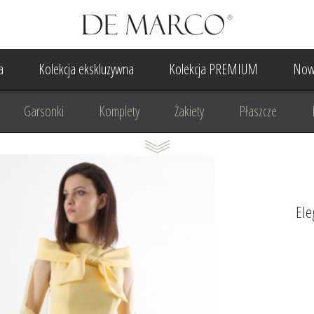
a
Kolekcja ekskluzywna
Kolekcja PREMIUM
Now
Garsonki
Komplety
Żakiety
Płaszcze
Suknia Wieczorowa
Suknia Ślubna
Do ślubu cywilne
Odzież biznesowa
Na komunię
Na rocznicę
Na
Ele