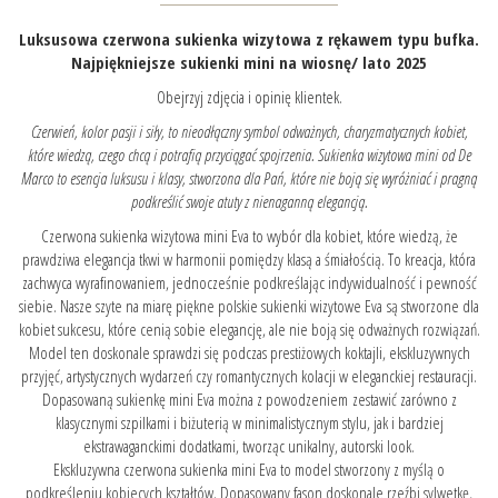
Luksusowa czerwona sukienka wizytowa z rękawem typu bufka.
Najpiękniejsze sukienki mini na wiosnę/ lato 2025
Obejrzyj zdjęcia i opinię klientek.
Czerwień, kolor pasji i siły, to nieodłączny symbol odważnych, charyzmatycznych kobiet,
które wiedzą, czego chcą i potrafią przyciągać spojrzenia. Sukienka wizytowa mini od De
Marco to esencja luksusu i klasy, stworzona dla Pań, które nie boją się wyróżniać i pragną
podkreślić swoje atuty z nienaganną elegancją.
Czerwona sukienka wizytowa mini Eva to wybór dla kobiet, które wiedzą, że
prawdziwa elegancja tkwi w harmonii pomiędzy klasą a śmiałością. To kreacja, która
zachwyca wyrafinowaniem, jednocześnie podkreślając indywidualność i pewność
siebie. Nasze szyte na miarę piękne polskie sukienki wizytowe Eva są stworzone dla
kobiet sukcesu, które cenią sobie elegancję, ale nie boją się odważnych rozwiązań.
Model ten doskonale sprawdzi się podczas prestiżowych koktajli, ekskluzywnych
przyjęć, artystycznych wydarzeń czy romantycznych kolacji w eleganckiej restauracji.
Dopasowaną sukienkę mini Eva można z powodzeniem zestawić zarówno z
klasycznymi szpilkami i biżuterią w minimalistycznym stylu, jak i bardziej
ekstrawaganckimi dodatkami, tworząc unikalny, autorski look.
Ekskluzywna czerwona sukienka mini Eva to model stworzony z myślą o
podkreśleniu kobiecych kształtów. Dopasowany fason doskonale rzeźbi sylwetkę,