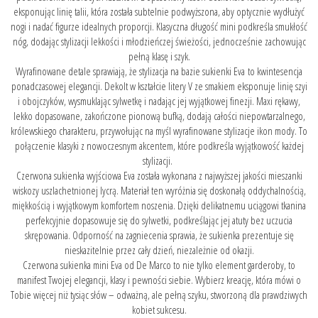
eksponując linię talii, która została subtelnie podwyższona, aby optycznie wydłużyć
nogi i nadać figurze idealnych proporcji. Klasyczna długość mini podkreśla smukłość
nóg, dodając stylizacji lekkości i młodzieńczej świeżości, jednocześnie zachowując
pełną klasę i szyk.
Wyrafinowane detale sprawiają, że stylizacja na bazie sukienki Eva to kwintesencja
ponadczasowej elegancji. Dekolt w kształcie litery V ze smakiem eksponuje linię szyi
i obojczyków, wysmuklając sylwetkę i nadając jej wyjątkowej finezji. Maxi rękawy,
lekko dopasowane, zakończone pionową bufką, dodają całości niepowtarzalnego,
królewskiego charakteru, przywołując na myśl wyrafinowane stylizacje ikon mody. To
połączenie klasyki z nowoczesnym akcentem, które podkreśla wyjątkowość każdej
stylizacji.
Czerwona sukienka wyjściowa Eva została wykonana z najwyższej jakości mieszanki
wiskozy uszlachetnionej lycrą. Materiał ten wyróżnia się doskonałą oddychalnością,
miękkością i wyjątkowym komfortem noszenia. Dzięki delikatnemu uciągowi tkanina
perfekcyjnie dopasowuje się do sylwetki, podkreślając jej atuty bez uczucia
skrępowania. Odporność na zagniecenia sprawia, że sukienka prezentuje się
nieskazitelnie przez cały dzień, niezależnie od okazji.
Czerwona sukienka mini Eva od De Marco to nie tylko element garderoby, to
manifest Twojej elegancji, klasy i pewności siebie. Wybierz kreację, która mówi o
Tobie więcej niż tysiąc słów – odważną, ale pełną szyku, stworzoną dla prawdziwych
kobiet sukcesu.