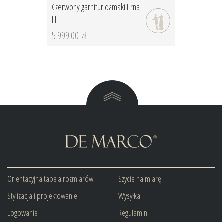
Czerwony garnitur damski Erna
III
5 999.00 zł
Orientacyjna tabela rozmiarów
Szycie na miarę
Stylizacja i projektowanie
Wysyłka
Logowanie
Regulamin