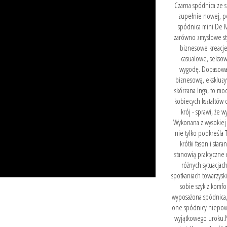
Czarna spódnica ze s
zupełnie nowej, p
spódnica mini De Ma
zarówno zmysłowe sty
biznesowe kreacje
casualowe, seksow
wygodę. Dopasowan
biznesową, ekskluzy
skórzana Inga, to mo
kobiecych kształtów 
krój - sprawi, że
Wykonana z wysokiej 
nie tylko podkreśla 
krótki fason i star
stanowią praktyczne 
różnych sytuacjac
spotkaniach towarzysk
sobie szyk z komfo
wyposażona spódnica, 
one spódnicy niepowta
wyjątkowego uroku.Na