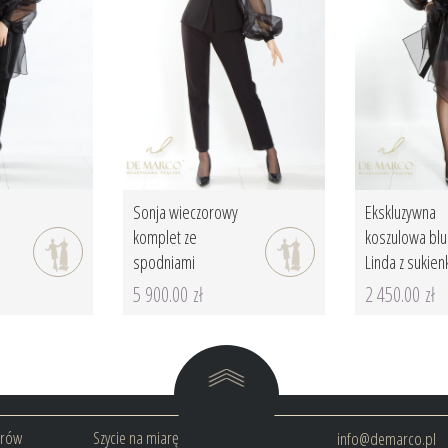
Sonja wieczorowy
Ekskluzywna
komplet ze
koszulowa blu
spodniami
Linda z sukien
5 900.00 zł
2 450.00 zł
arów
Szycie na miarę
info@demarco.pl