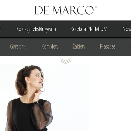
a
Kolekcja ekskluzywna
Kolekcja PREMIUM
Now
Garsonki
Komplety
Żakiety
Płaszcze
Suknia Wieczorowa
Suknia Ślubna
Do ślubu cywilne
Odzież biznesowa
Na komunię
Na rocznicę
Na