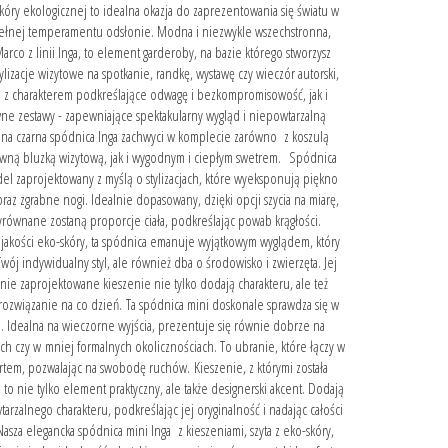
kóry ekologicznej to idealna okazja do zaprezentowania się światu w
ełnej temperamentu odsłonie. Modna i niezwykle wszechstronna,
rco z linii Inga, to element garderoby, na bazie którego stworzysz
lizacje wizytowe na spotkanie, randkę, wystawę czy wieczór autorski,
 z charakterem podkreślające odwagę i bezkompromisowość, jak i
ne zestawy - zapewniające spektakularny wygląd i niepowtarzalną
a czarna spódnica Inga zachwyci w komplecie zarówno z koszulą
wną bluzką wizytową, jak i wygodnym i ciepłym swetrem. Spódnica
del zaprojektowany z myślą o stylizacjach, które wyeksponują piękno
oraz zgrabne nogi. Idealnie dopasowany, dzięki opcji szycia na miarę,
 wyrównane zostaną proporcje ciała, podkreślając powab krągłości.
jakości eko-skóry, ta spódnica emanuje wyjątkowym wyglądem, który
Twój indywidualny styl, ale również dba o środowisko i zwierzęta. Jej
annie zaprojektowane kieszenie nie tylko dodają charakteru, ale też
rozwiązanie na co dzień. Ta spódnica mini doskonale sprawdza się w
h. Idealna na wieczorne wyjścia, prezentuje się równie dobrze na
ich czy w mniej formalnych okolicznościach. To ubranie, które łączy w
rtem, pozwalając na swobodę ruchów. Kieszenie, z którymi została
to nie tylko element praktyczny, ale także designerski akcent. Dodają
rzalnego charakteru, podkreślając jej oryginalność i nadając całości
sza elegancka spódnica mini Inga z kieszeniami, szyta z eko-skóry,