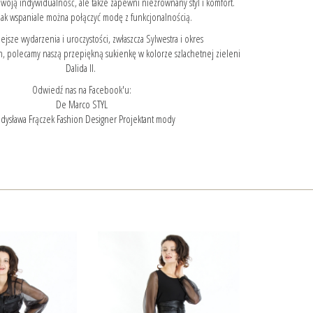
Twoją indywidualność, ale także zapewni niezrównany styl i komfort.
 jak wspaniale można połączyć modę z funkcjonalnością.
ejsze wydarzenia i uroczystości, zwłaszcza Sylwestra i okres
h, polecamy naszą przepiękną
sukienkę w kolorze szlachetnej zieleni
Dalida II.
Odwiedź nas na Facebook'u:
De Marco STYL
dysława Frączek Fashion Designer Projektant mody