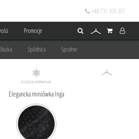
+48 731 309 307
ości
Promocje
Bluzka
Spódnica
Spodnie
go
Dla mamy wesela
 wesele
Projektowanie/ Stylizacja
Elegancka miniówka Inga