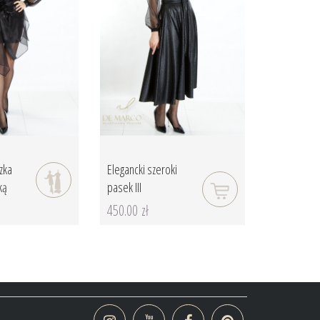
zka
Elegancki szeroki
ką
pasek III
450.00 zł