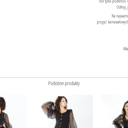
nie tylko podkreśli 
Odkryj,
Na najważni
przyjęć karnawałowyc
Wła
Podobne produkty