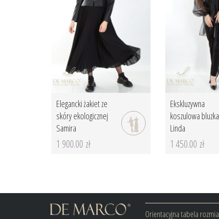
Elegancki żakiet ze
Ekskluzywna
skóry ekologicznej
koszulowa bluzka
Samira
Linda
1 900.00 zł
1 450.00 zł
Orientacyjna tabela rozmi