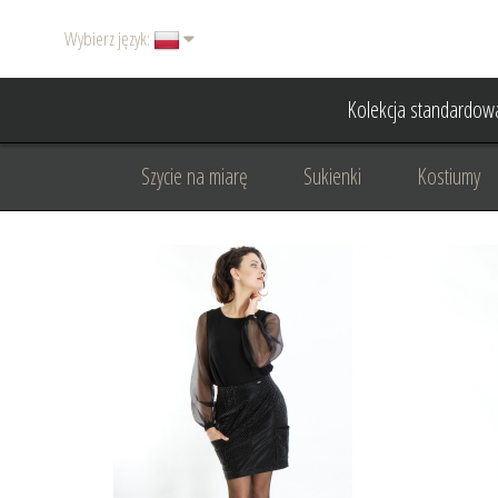
Wybierz język:
Kolekcja standardow
Szycie na miarę
Sukienki
Kostiumy
Basic
Dodatki
Garnitury damskie
Odzież wizytowa
Odzież dyplomatyczna