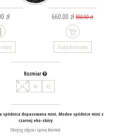
0 zł
660.00 zł
880.00 zł
a miarę
Dodaj do koszyka
Rozmiar
44
40
42
a spódnica dopasowana mini. Modne spódnice mini z
czarnej eko-skóry
Obejrzyj zdjęcia i opinię klientek.