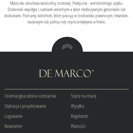
Maseczka umożliwia swobodną rozmowę. Praktyczna - wielokrotnego użytku.
Doskonale współgra z sukniami weselnymi a także ekskluzywnymi garsonkami lub
kostiumami. Polecamy kobietom, które pracują w środowisku prawniczym, lekarskim,
naukowym lub pełnią rolę reprezentatywna w firmie.
Orientacyjna tabela rozmiarów
Szycie na miarę
Stylizacja i projektowanie
Wysyłka
Logowanie
Regulamin
Newsletter
Płatności