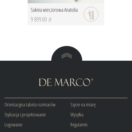
Suknia wieczorowa Anatolia
9 899.00 zł
Orientacyjna tabela rozmiarów
Szycie na miarę
Stylizacja i projektowanie
Wysyłka
Logowanie
Regulamin