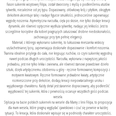
Fason sukienki wizytowej Filipa, został stworzony z myślą o podkreśleniu atutów
sylwetki, niezależnie od jej typu. Dopasowany, ołówkowy krój z płytkim, okrągłym
dekoltem akcentuje talię i nadaje figurze smukłości, jednocześnie zapewniając
wygodę noszenia. Asymetryczna narzutka, cięta po skosie, nie tylko dodaje kreacji
dynamiki, ale również optycznie wydłuża sylwetkę, nadając jej lekkości. Jest to
szczególnie korzystne dla kobiet pragnących zatuszować drobne niedoskonałości,
zachowując przy tym pełnię elegancji.
Materiał, z którego wykonano sukienkę, to luksusowa mieszanka wiskozy
uszlachetnianej lycrą, zapewniająca doskonałe dopasowanie i komfort noszenia.
Tkanina idealnie przylega do ciała, nie krępując ruchów, co czyni sukienkę wygodną
nawet podczas długich uroczystości. Narzutka, wykonana z najwyższej jakości
jedwabiu, jest nie tylko lekka i zwiewna, ale również stanowi prawdziwe dzieło
sztuki, dzięki artystycznemu zdobieniu u góry - ręcznie formowanej kompozycji z
motywem kwiatowym. Ręcznie formowane jedwabne kwiaty, artystycznie
rozmieszczone przy dekolcie, dodają kreacji niepowtarzalnego uroku i
wyjątkowego charakteru. Każdy detal jest starannie dopracowany, aby podkreślić
wyjątkowość tej sukienki, która z pewnością oczaruje wszystkich gości podczas
wesela.
Stylizacja na bazie polskich sukienek na wesele dla Mamy z linii Filipa, to propozycja
dla mam wesela, które pragną wyglądać zjawiskowo i czuć się pewnie w każdej
sytuacji. To kreacja, która doskonale wpisuje się w podniosły charakter uroczystości,