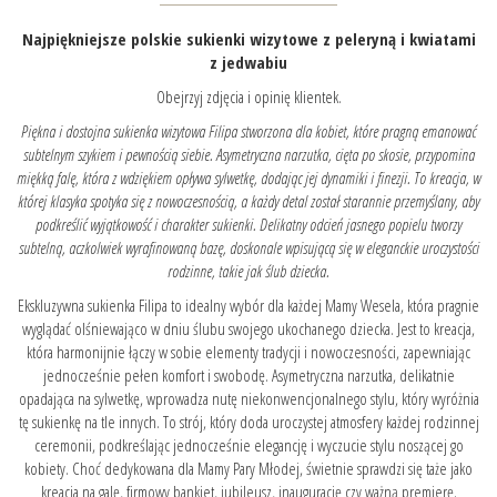
Najpiękniejsze polskie sukienki wizytowe z peleryną i kwiatami
z jedwabiu
Obejrzyj zdjęcia i opinię klientek.
Piękna i dostojna sukienka wizytowa Filipa stworzona dla kobiet, które pragną emanować
subtelnym szykiem i pewnością siebie. Asymetryczna narzutka, cięta po skosie, przypomina
miękką falę, która z wdziękiem opływa sylwetkę, dodając jej dynamiki i finezji. To kreacja, w
której klasyka spotyka się z nowoczesnością, a każdy detal został starannie przemyślany, aby
podkreślić wyjątkowość i charakter sukienki. Delikatny odcień jasnego popielu tworzy
subtelną, aczkolwiek wyrafinowaną bazę, doskonale wpisującą się w eleganckie uroczystości
rodzinne, takie jak ślub dziecka.
Ekskluzywna sukienka Filipa to idealny wybór dla każdej Mamy Wesela, która pragnie
wyglądać olśniewająco w dniu ślubu swojego ukochanego dziecka. Jest to kreacja,
która harmonijnie łączy w sobie elementy tradycji i nowoczesności, zapewniając
jednocześnie pełen komfort i swobodę. Asymetryczna narzutka, delikatnie
opadająca na sylwetkę, wprowadza nutę niekonwencjonalnego stylu, który wyróżnia
tę sukienkę na tle innych. To strój, który doda uroczystej atmosfery każdej rodzinnej
ceremonii, podkreślając jednocześnie elegancję i wyczucie stylu noszącej go
kobiety. Choć dedykowana dla Mamy Pary Młodej, świetnie sprawdzi się taże jako
kreacja na galę, firmowy bankiet, jubileusz, inaugurację czy ważną premierę.