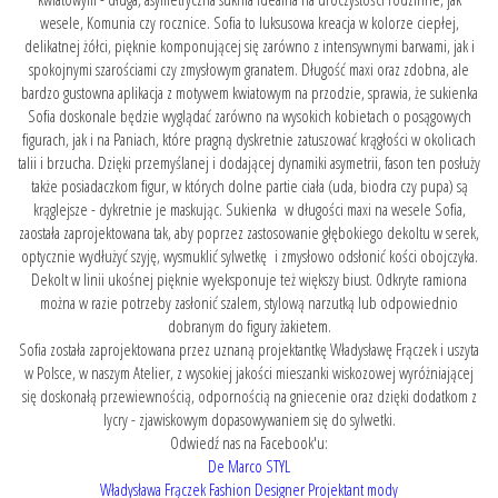
wesele, Komunia czy rocznice. Sofia to luksusowa kreacja w kolorze ciepłej,
delikatnej żółci, pięknie komponującej się zarówno z intensywnymi barwami, jak i
spokojnymi szarościami czy zmysłowym granatem. Długość maxi oraz zdobna, ale
bardzo gustowna aplikacja z motywem kwiatowym na przodzie, sprawia, że sukienka
Sofia doskonale będzie wyglądać zarówno na wysokich kobietach o posągowych
figurach, jak i na Paniach, które pragną dyskretnie zatuszować krągłości w okolicach
talii i brzucha. Dzięki przemyślanej i dodającej dynamiki asymetrii, fason ten posłuży
także posiadaczkom figur, w których dolne partie ciała (uda, biodra czy pupa) są
krąglejsze - dykretnie je maskując. Sukienka w długości maxi na wesele Sofia,
zaostała zaprojektowana tak, aby poprzez zastosowanie głębokiego dekoltu w serek,
optycznie wydłużyć szyję, wysmuklić sylwetkę i zmysłowo odsłonić kości obojczyka.
Dekolt w linii ukośnej pięknie wyeksponuje też większy biust. Odkryte ramiona
można w razie potrzeby zasłonić szalem, stylową narzutką lub odpowiednio
dobranym do figury
żakietem
.
Sofia została zaprojektowana przez uznaną projektantkę Władysławę Frączek i uszyta
w Polsce, w naszym Atelier, z wysokiej jakości mieszanki wiskozowej wyróżniającej
się doskonałą przewiewnością, odpornością na gniecenie oraz dzięki dodatkom z
lycry - zjawiskowym dopasowywaniem się do sylwetki.
Odwiedź nas na Facebook'u:
De Marco STYL
Władysława Frączek Fashion Designer Projektant mody