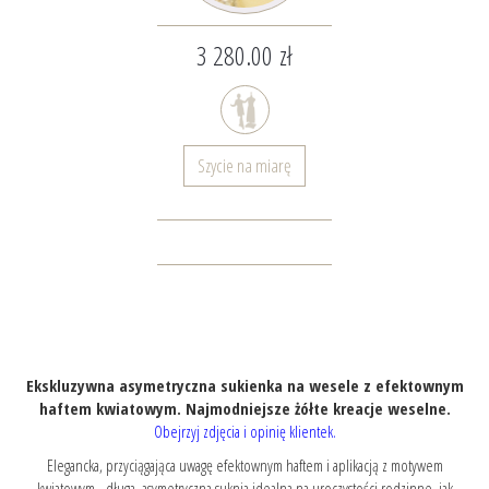
3 280.00 zł
Szycie na miarę
Ekskluzywna asymetryczna sukienka na wesele z efektownym
haftem kwiatowym. Najmodniejsze żółte kreacje weselne.
Obejrzyj zdjęcia i opinię klientek.
Elegancka, przyciągająca uwagę efektownym haftem i aplikacją z motywem
kwiatowym - długa, asymetryczna suknia idealna na uroczystości rodzinne, jak