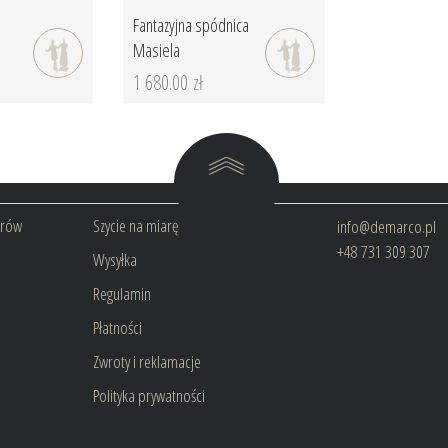
Fantazyjna spódnica
Masiela
1 680.00 zł
arów
Szycie na miarę
info@demarco.pl
+48 731 309 307
Wysyłka
Regulamin
Płatności
Zwroty i reklamacje
Polityka prywatności