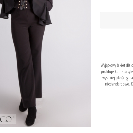
Wyjątkowy żakiet dla 
profiluje kobiecą syl
wysokiej jakości gab
niestandardowo. Kr