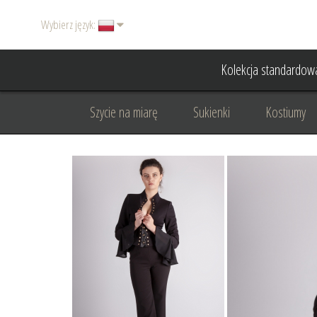
Wybierz język:
Kolekcja standardow
Szycie na miarę
Sukienki
Kostiumy
Basic
Dodatki
Garnitury damskie
Odzież wizytowa
Odzież dyplomatyczna