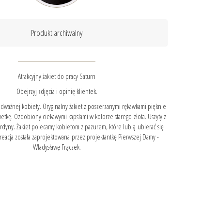
Produkt archiwalny
Atrakcyjny żakiet do pracy Saturn
Obejrzyj zdjęcia i opinię klientek.
odważnej kobiety. Oryginalny żakiet z poszerzanymi rękawkami pięknie
wetkę. Ozdobiony ciekawymi kapslami w kolorze starego złota. Uszyty z
ardyny. Żakiet polecamy kobietom z pazurem, które lubią ubierać się
eacja została zaprojektowana przez projektantkę Pierwszej Damy -
Władysławę Frączek.