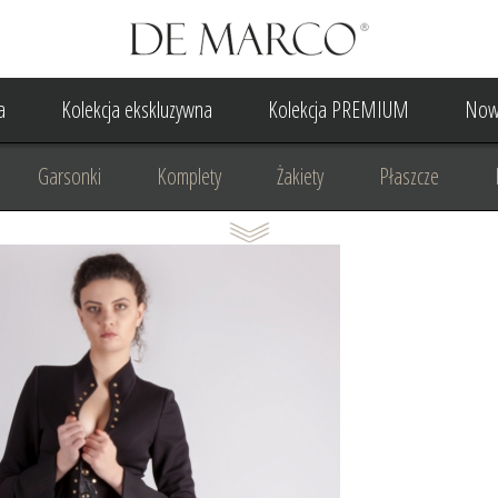
a
Kolekcja ekskluzywna
Kolekcja PREMIUM
Now
Garsonki
Komplety
Żakiety
Płaszcze
Suknia Wieczorowa
Suknia Ślubna
Do ślubu cywilne
Odzież biznesowa
Na komunię
Na rocznicę
Na