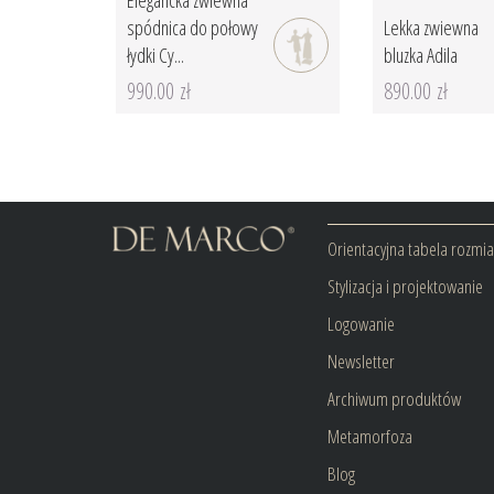
Elegancka zwiewna
spódnica do połowy
Lekka zwiewna
łydki Cy...
bluzka Adila
990.00 zł
890.00 zł
Orientacyjna tabela rozmi
Stylizacja i projektowanie
Logowanie
Newsletter
Archiwum produktów
Metamorfoza
Blog