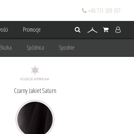
+48 731 309 307
ości
Promocje
Bluzka
Spódnica
Spodnie
go
Dla mamy wesela
 wesele
Projektowanie/ Stylizacja
Czarny żakiet Saturn