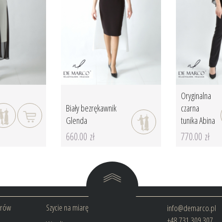
Oryginalna
Biały bezrękawnik
czarna
Glenda
tunika Abina
660.00 zł
770.00 zł
arów
Szycie na miarę
info@demarco.pl
+48 731 309 307