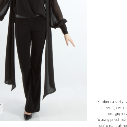
Kombinacja kardigan
blezer. Rękawek j
dekoracyjnym ma
Wiązany przód może l
nosić w różnoraki sp