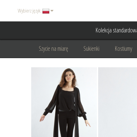
Wybierz język:
Kolekcja standardow
Szycie na miarę
Sukienki
Kostiumy
Basic
Dodatki
Garnitury damskie
Odzież wizytowa
Odzież dyplomatyczna