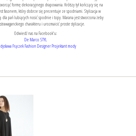
tworząć formę dekoracyjnego drapowania. Krótszy tył kończący się na
st fasonem, który dobrze się prezentuje ze spodniami. Stylizacja w
ą dla pań lubiących nosić spodnie i topy. Marana jest stworzona żeby
trawaganckiego charakteru i urozmaicić proste stylizacje.
Odwiedź nas na Facebook'u:
De Marco STYL
dysława Frączek Fashion Designer Projektant mody