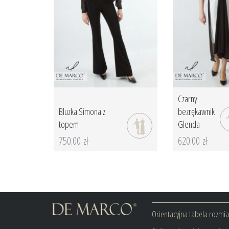
Czarny
Bluzka Simona z
bezrękawnik
topem
Glenda
750.00 zł
620.00 zł
Orientacyjna tabela rozmi