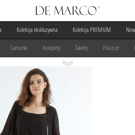
a
Kolekcja ekskluzywna
Kolekcja PREMIUM
Now
Garsonki
Komplety
Żakiety
Płaszcze
Suknia Wieczorowa
Suknia Ślubna
Do ślubu cywilne
Odzież biznesowa
Na komunię
Na rocznicę
Na