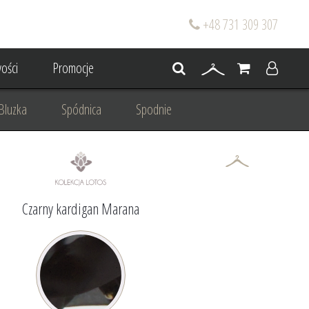
+48 731 309 307
ości
Promocje
Bluzka
Spódnica
Spodnie
go
Dla mamy wesela
 wesele
Projektowanie/ Stylizacja
Czarny kardigan Marana