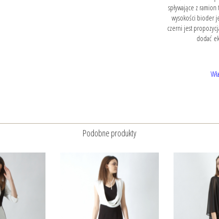
spływające z ramion 
wysokości bioder je
czerni jest propozycj
dodać eks
Wła
Podobne produkty