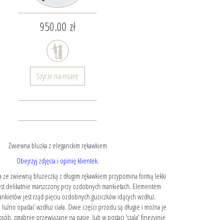
950.00 zł
Szycie na miarę
Zwiewna bluzka z eleganckim rękawkiem
Obejrzyj zdjęcia i opinię klientek.
a ze zwiewną bluzeczką z długim rękawkiem przypomina formą lekki
est delikatnie marszczony przy ozdobnych mankietach. Elementem
nkietów jest rząd pięciu ozdobnych guziczków idących wzdłuż.
uźno opadać wzdłuż ciała. Dwie części przodu są długie i można je
osób, zgrabnie przewiązane na pasie, lub w postaci 'szala' finezyjnie