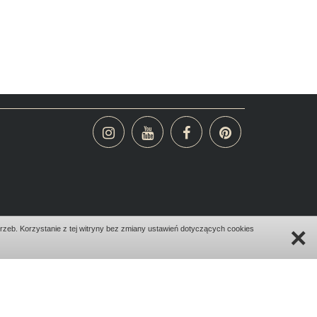
×
zeb. Korzystanie z tej witryny bez zmiany ustawień dotyczących cookies
design:
bombadilo.pl
|cms:
kotonski.pl