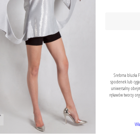
Srebrna bluzka F
spodenek lub cygar
uniwersalny obejm
rękawów tworzy orygi
Wła