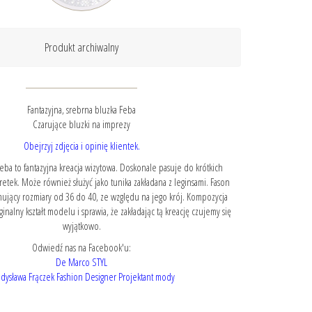
Produkt archiwalny
Fantazyjna, srebrna bluzka Feba
Czarujące bluzki na imprezy
Obejrzyj zdjęcia i opinię klientek.
eba to fantazyjna kreacja wizytowa. Doskonale pasuje do krótkich
etek. Może również służyć jako tunika zakładana z leginsami. Fason
ujący rozmiary od 36 do 40, ze względu na jego krój. Kompozycja
nalny kształt modelu i sprawia, że zakładając tą kreację czujemy się
wyjątkowo.
Odwiedź nas na Facebook'u:
De Marco STYL
dysława Frączek Fashion Designer Projektant mody