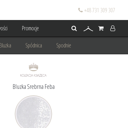
+48 731 309 307
ości
Promocje
Bluzka
Spódnica
Spodnie
go
Dla mamy wesela
 wesele
Projektowanie/ Stylizacja
Bluzka Srebrna Feba