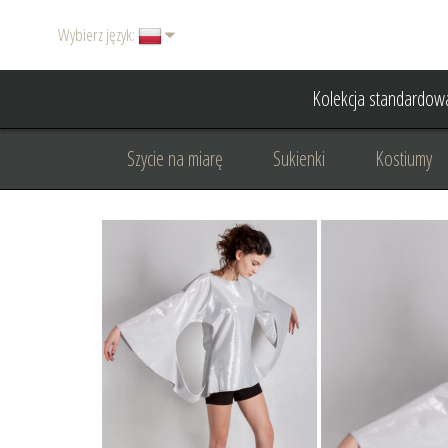
Wybierz język:
Kolekcja standardow
Szycie na miarę
Sukienki
Kostiumy
Basic
Dodatki
Garnitury damskie
Odzież wizytowa
Odzież dyplomatyczna