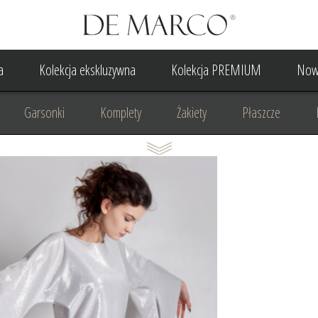
a
Kolekcja ekskluzywna
Kolekcja PREMIUM
Now
Garsonki
Komplety
Żakiety
Płaszcze
Suknia Wieczorowa
Suknia Ślubna
Do ślubu cywilne
Odzież biznesowa
Na komunię
Na rocznicę
Na