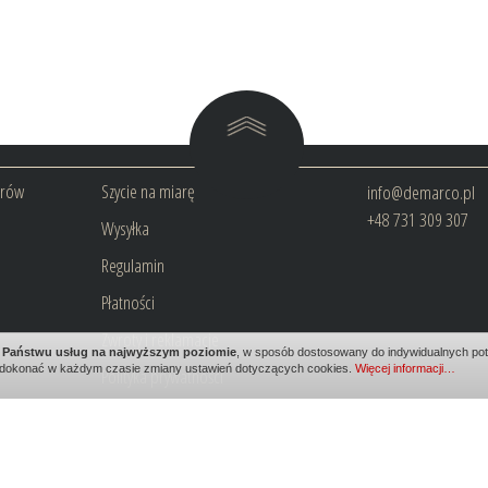
arów
Szycie na miarę
info@demarco.pl
+48 731 309 307
Wysyłka
Regulamin
Płatności
Zwroty i reklamacje
ia Państwu usług na najwyższym poziomie
, w sposób dostosowany do indywidualnych potr
dokonać w każdym czasie zmiany ustawień dotyczących cookies.
Więcej informacji…
Polityka prywatności