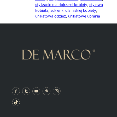
stylizacje dla dojrzałej kobiety
,
stylowa
kobieta
,
sukienki dla niskiej kobiety
,
unikatowa odzież
,
unikatowe ubrania