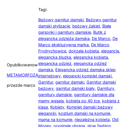
Tagi:
Beżowy garnitur damski
,
Beżowy garnitur
damski stylizacje
,
beżowy żakiet
,
Białe
garsonki i garnitury damskie
,
Butik z
elegancką odzieżą damską
,
De Marco
,
De
Marco ekskluzywna marka
,
De Marco
Frydrychowice
,
dojrzała kobieta
,
elegancja
,
elegancka bluzka
,
elegancka kobieta
,
elegancka odzież
,
elegancka odzież
Opublikowano
w
damska
,
Elegancka odzież damska sklep
METAMORFOZA
internetowy
,
elegancki komplet damski
,
Garnitur
,
garnitur damski
,
Garnitur damski
przez
de marco
beżowy
,
garnitur damski biały
,
Garnitury
,
garnitury damskie
,
garnitury damskie dla
mamy wesela
,
kobieta po 40 tce
,
kobieta z
klasą
,
Kobiety
,
Komplet damski beżowy
elegancki
,
kostium damski na komunię
,
mama na komunię
,
niezależna kobieta
,
Old
Money
,
oryginale ubrana
,
slow fashion
,