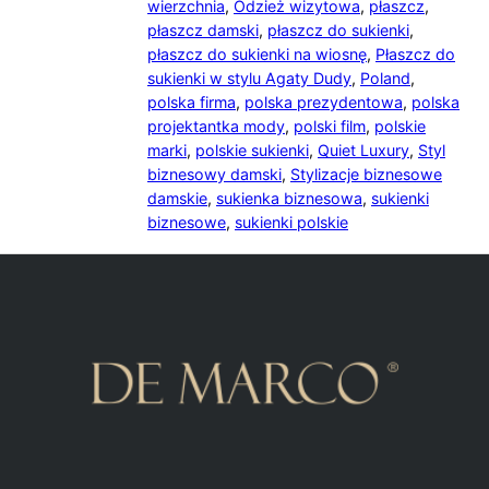
wierzchnia
,
Odzież wizytowa
,
płaszcz
,
płaszcz damski
,
płaszcz do sukienki
,
płaszcz do sukienki na wiosnę
,
Płaszcz do
sukienki w stylu Agaty Dudy
,
Poland
,
polska firma
,
polska prezydentowa
,
polska
projektantka mody
,
polski film
,
polskie
marki
,
polskie sukienki
,
Quiet Luxury
,
Styl
biznesowy damski
,
Stylizacje biznesowe
damskie
,
sukienka biznesowa
,
sukienki
biznesowe
,
sukienki polskie