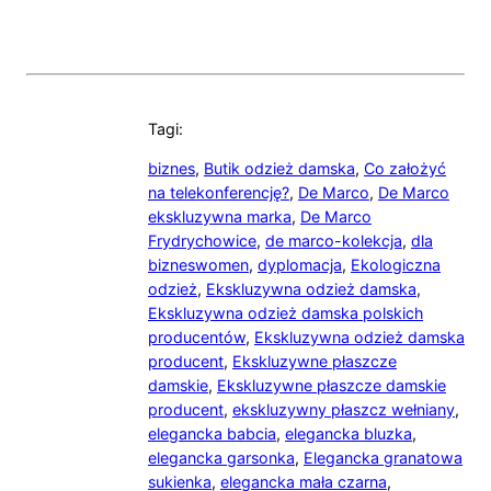
Tagi:
biznes
,
Butik odzież damska
,
Co założyć
na telekonferencję?
,
De Marco
,
De Marco
ekskluzywna marka
,
De Marco
Frydrychowice
,
de marco-kolekcja
,
dla
bizneswomen
,
dyplomacja
,
Ekologiczna
odzież
,
Ekskluzywna odzież damska
,
Ekskluzywna odzież damska polskich
producentów
,
Ekskluzywna odzież damska
producent
,
Ekskluzywne płaszcze
damskie
,
Ekskluzywne płaszcze damskie
producent
,
ekskluzywny płaszcz wełniany
,
elegancka babcia
,
elegancka bluzka
,
elegancka garsonka
,
Elegancka granatowa
sukienka
,
elegancka mała czarna
,