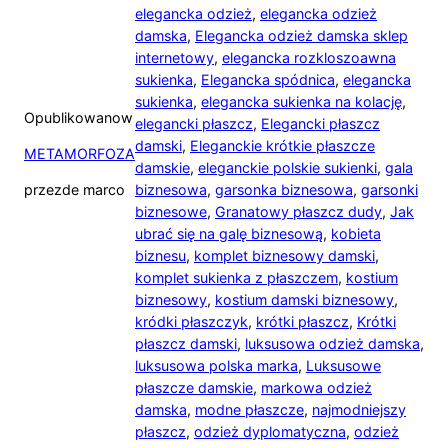
elegancka odzież
,
elegancka odzież
damska
,
Elegancka odzież damska sklep
internetowy
,
elegancka rozkloszoawna
sukienka
,
Elegancka spódnica
,
elegancka
sukienka
,
elegancka sukienka na kolację
,
Opublikowano
w
elegancki płaszcz
,
Elegancki płaszcz
damski
,
Eleganckie krótkie płaszcze
METAMORFOZA
damskie
,
eleganckie polskie sukienki
,
gala
przez
de marco
biznesowa
,
garsonka biznesowa
,
garsonki
biznesowe
,
Granatowy płaszcz dudy
,
Jak
ubrać się na galę biznesową
,
kobieta
biznesu
,
komplet biznesowy damski
,
komplet sukienka z płaszczem
,
kostium
biznesowy
,
kostium damski biznesowy
,
kródki płaszczyk
,
krótki płaszcz
,
Krótki
płaszcz damski
,
luksusowa odzież damska
,
luksusowa polska marka
,
Luksusowe
płaszcze damskie
,
markowa odzież
damska
,
modne płaszcze
,
najmodniejszy
płaszcz
,
odzież dyplomatyczna
,
odzież