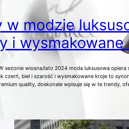
 w modzie luksus
ry i wysmakowane 
sezonie wiosna/lato 2024 moda luksusowa opiera s
k czerń, biel i szarość i wysmakowane kroje to synon
emium quality, doskonale wpisuje się w te trendy, o