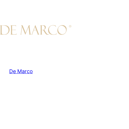
Przejdź
do
treści
De Marco