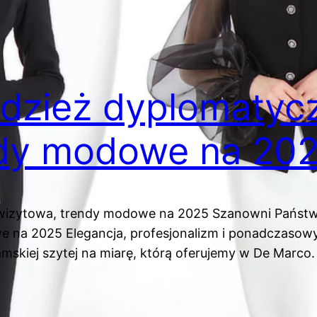
odzież dyplomatycz
ndy modowe na 202
wizytowa, trendy modowe na 2025 Szanowni Państwo
na 2025 Elegancja, profesjonalizm i ponadczasowy 
skiej szytej na miarę, którą oferujemy w De Marco. Z