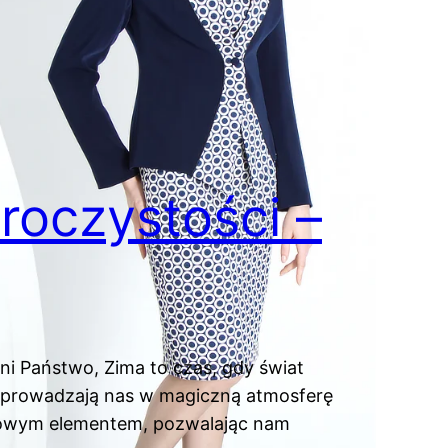
roczystości –
ni Państwo, Zima to czas, gdy świat
 wprowadzają nas w magiczną atmosferę
uczowym elementem, pozwalając nam