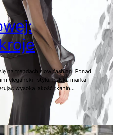
owej:
kroje
ię na trendach slow fashion. Ponad
im elegancki i stylu. Polska marka
ferując wysoką jakość tkanin…