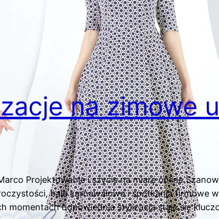
izacje na zimowe u
Marco Projektowanie i szycie na miarę online Szanow
roczystości, bale karnawałowe i spotkania firmowe
kich momentach odpowiednia stylizacja staje się kl