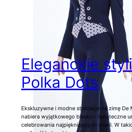
Eleganckie styl
Polka Dots
Ekskluzywne i modne stylizacje na zimę De 
nabiera wyjątkowego blasku – świąteczne u
celebrowania najpiękniejszych chwil. W ta