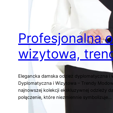
Profesjonalna 
wizytowa, tre
Elegancka damska odzież dyplomatyczna i 
Dyplomatyczna i Wizytowa – Trendy Modowe 
najnowszej kolekcji ekskluzywnej odzieży dam
połączenie, które niezmiennie symbolizuje…