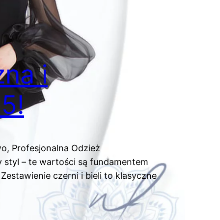
na i
5!
, Profesjonalna Odzież
styl – te wartości są fundamentem
estawienie czerni i bieli to klasyczne