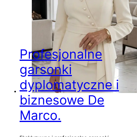
Profesjonalne
garsonki
dyplomatyczne i
biznesowe De
Marco.