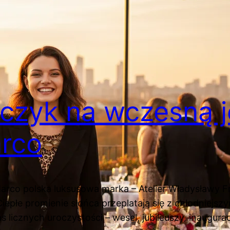
zczyk na wczesną j
arco
Marco polska luksusowa marka – Atelier Władysławy
 Ciepłe promienie słońca przeplatają się z chłodniejs
icznych uroczystości – wesel, jubileuszy, inaugura