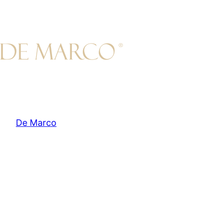
Przejdź
do
treści
De Marco