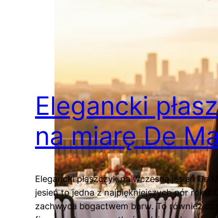
Elegancki płas
na miarę De M
Elegancki płaszczyk na wczesną jesień De 
jesień to jedna z najpiękniejszych pór roku.
zachwyca bogactwem barw. To również czas l