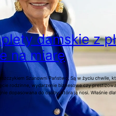
plety damskie z p
e na miarę
aszczykiem Szanowni Państwo, Są w życiu chwile, k
zyjęcie rodzinne, wydarzenie biznesowe czy prestiżowa
ijnie dopasowana do osoby, która ją nosi. Właśnie dl