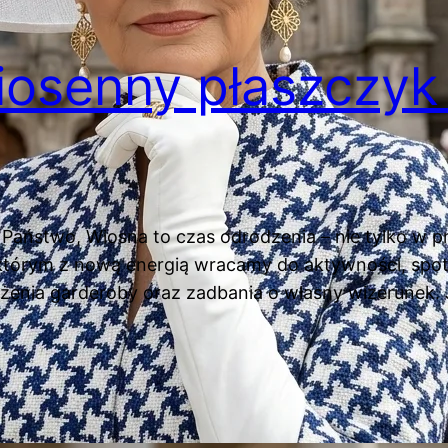
osenny płaszczyk 
aństwo, Wiosna to czas odrodzenia – nie tylko w p
 którym z nową energią wracamy do aktywności, spo
ieżenia garderoby oraz zadbania o własny wizerunek