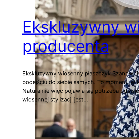
Ekskluzywny wi
producenta
Ekskluzywny wiosenny płaszczyk Szanowni P
podejściu do siebie samych. To moment, w
Naturalnie więc pojawia się potrzeba odśw
wiosennej stylizacji jest…