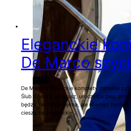
Eleganckie kom
De Marco szyci
De Marco Eleganckie komplety damskie z pł
Ślub dziecka, jubileusz, uroczysta gala, pr
będzie nie tylko piękna, ale również harmon
cieszą się eleganckie…