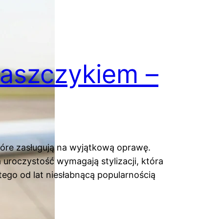
łaszczykiem –
tóre zasługują na wyjątkową oprawę.
 uroczystość wymagają stylizacji, która
atego od lat niesłabnącą popularnością