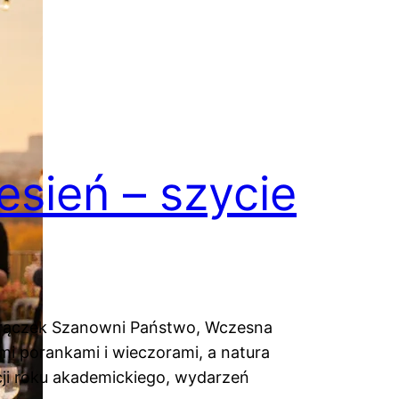
esień – szycie
 Frączek Szanowni Państwo, Wczesna
zymi porankami i wieczorami, a natura
cji roku akademickiego, wydarzeń