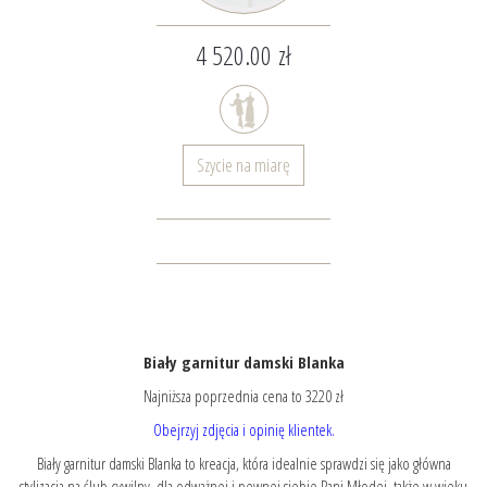
4 520.00 zł
Szycie na miarę
Biały garnitur damski Blanka
Najniższa poprzednia cena to 3220 zł
Obejrzyj zdjęcia i opinię klientek.
Biały garnitur damski Blanka to kreacja, która idealnie sprawdzi się jako główna
stylizacja na ślub cywilny, dla odważnej i pewnej siebie Pani Młodej, także w wieku