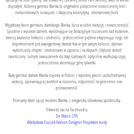
dojrzałym. Kobiecy garnitur Blanka to oryginalne połączenie nowoczesnej linii i
nietuzinkowych rozwiązań, z klasyczną kolorystyką śmietanowej bieli.
Wyjątkowy fason garnituru damskiego Blanka, łączy w sobie tradycję i nowoczesność.
Spodnie z wysokim stanem, wyróżniające się fantazyjnym rozcięciem nad kolanem,
tworzą wrażenie lekkości i ulotności, jednocześnie pięknie eksponując nogi. Ich
dopełnieniem jest awangardowy damski frak w tym samym kolorze, stylowo
wykończony złotymi zdobieniami w zapięciu i na klapach. Głęboki dekolt
zwieńczony luźnym nawiązaniem do klap szalowych, optycznie wydłużają szyję,
jednocześnie akcentując górę sylwetki.
Biały garnitur damski Blanka szyjemy w Polsce, z wysokiej jakości uszlachetnianej
wiskozy, zapewniającej komfort w noszeniu, odporność na gniecenie oraz
przewiewność.
Polecamy także opcję
modelu Blanka, z elegancką ołówkową spódniczką.
Odwiedź nas na Facebook'u:
De Marco STYL
Władysława Frączek Fashion Designer Projektant mody