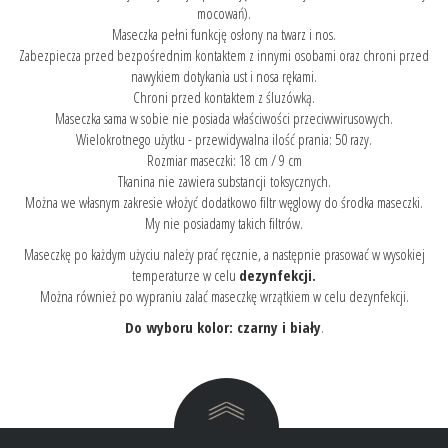
mocowań).
Maseczka pełni funkcję osłony na twarz i nos.
Zabezpiecza przed bezpośrednim kontaktem z innymi osobami oraz chroni przed
nawykiem dotykania ust i nosa rękami.
Chroni przed kontaktem z śluzówką.
Maseczka sama w sobie nie posiada właściwości przeciwwirusowych.
Wielokrotnego użytku - przewidywalna ilość prania: 50 razy.
Rozmiar maseczki: 18 cm / 9 cm
Tkanina nie zawiera substancji toksycznych.
Można we własnym zakresie włożyć dodatkowo filtr węglowy do środka maseczki.
My nie posiadamy takich filtrów.
Maseczkę po każdym użyciu należy prać ręcznie, a następnie prasować w wysokiej
temperaturze w celu
dezynfekcji.
Można również po wypraniu zalać maseczkę wrzątkiem w celu dezynfekcji.
Do wyboru kolor: czarny i biały
.