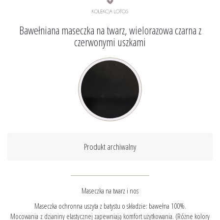
Bawełniana maseczka na twarz, wielorazowa czarna z
czerwonymi uszkami
Produkt archiwalny
Maseczka na twarz i nos
Maseczka ochronna uszyta z batystu o składzie: bawełna 100%.
Mocowania z dzianiny elastycznej zapewniają komfort użytkowania. (Różne kolory