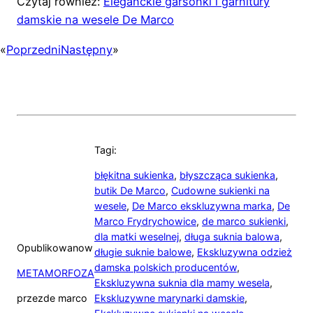
Czytaj również:
Eleganckie garsonki i garnitury
damskie na wesele De Marco
«
Poprzedni
Następny
»
Tagi:
błękitna sukienka
,
błyszcząca sukienka
,
butik De Marco
,
Cudowne sukienki na
wesele
,
De Marco ekskluzywna marka
,
De
Marco Frydrychowice
,
de marco sukienki
,
dla matki weselnej
,
długa suknia balowa
,
Opublikowano
w
długie suknie balowe
,
Ekskluzywna odzież
damska polskich producentów
,
METAMORFOZA
Ekskluzywna suknia dla mamy wesela
,
przez
de marco
Ekskluzywne marynarki damskie
,