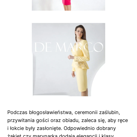
Podczas błogosławieństwa, ceremonii zaślubin,
przywitania gości oraz obiadu, zaleca się, aby ręce
i łokcie były zasłonięte. Odpowiednio dobrany
żakiet czy marynarka dodają elegancji i klasy,