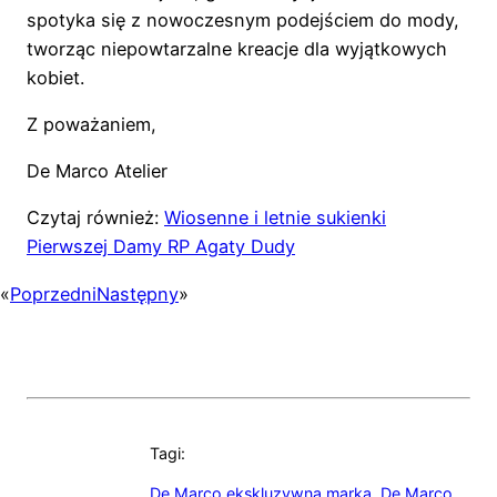
spotyka się z nowoczesnym podejściem do mody,
tworząc niepowtarzalne kreacje dla wyjątkowych
kobiet.
Z poważaniem,
De Marco Atelier
Czytaj również:
Wiosenne i letnie sukienki
Pierwszej Damy RP Agaty Dudy
«
Poprzedni
Następny
»
Tagi:
De Marco ekskluzywna marka
,
De Marco