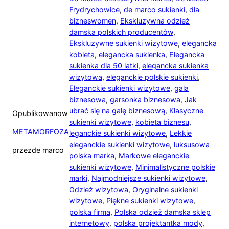
Frydrychowice
,
de marco sukienki
,
dla
bizneswomen
,
Ekskluzywna odzież
damska polskich producentów
,
Ekskluzywne sukienki wizytowe
,
elegancka
kobieta
,
elegancka sukienka
,
Elegancka
sukienka dla 50 latki
,
elegancka sukienka
wizytowa
,
eleganckie polskie sukienki
,
Eleganckie sukienki wizytowe
,
gala
biznesowa
,
garsonka biznesowa
,
Jak
ubrać się na galę biznesową
,
Klasyczne
Opublikowano
w
sukienki wizytowe
,
kobieta biznesu
,
METAMORFOZA
leganckie sukienki wizytowe
,
Lekkie
eleganckie sukienki wizytowe
,
luksusowa
przez
de marco
polska marka
,
Markowe eleganckie
sukienki wizytowe
,
Minimalistyczne polskie
marki
,
Najmodniejsze sukienki wizytowe
,
Odzież wizytowa
,
Oryginalne sukienki
wizytowe
,
Piękne sukienki wizytowe
,
polska firma
,
Polska odzież damska sklep
internetowy
,
polska projektantka mody
,