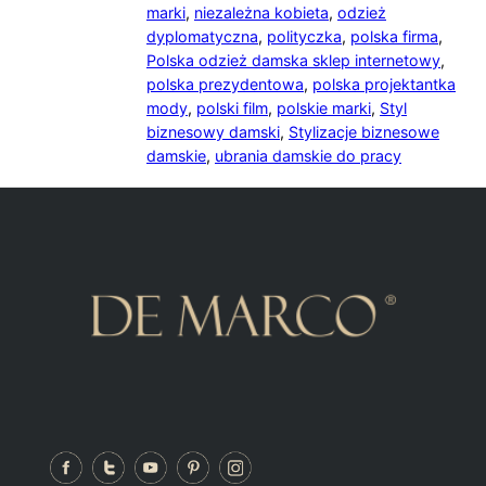
marki
,
niezależna kobieta
,
odzież
dyplomatyczna
,
polityczka
,
polska firma
,
Polska odzież damska sklep internetowy
,
polska prezydentowa
,
polska projektantka
mody
,
polski film
,
polskie marki
,
Styl
biznesowy damski
,
Stylizacje biznesowe
damskie
,
ubrania damskie do pracy