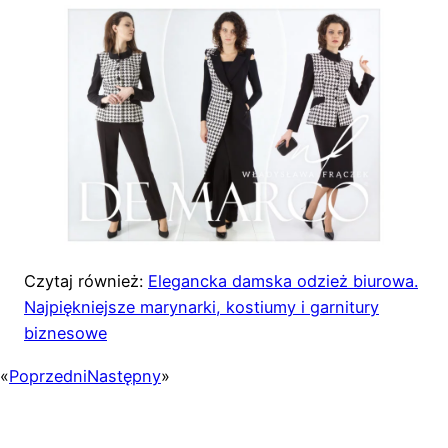
Czytaj również:
Elegancka damska odzież biurowa.
Najpiękniejsze marynarki, kostiumy i garnitury
biznesowe
«
Poprzedni
Następny
»