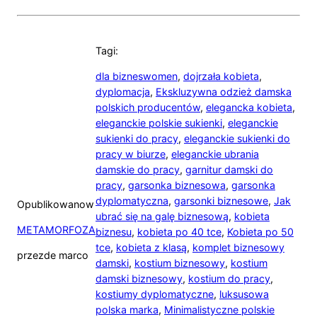
Tagi:
dla bizneswomen
,
dojrzała kobieta
,
dyplomacja
,
Ekskluzywna odzież damska
polskich producentów
,
elegancka kobieta
,
eleganckie polskie sukienki
,
eleganckie
sukienki do pracy
,
eleganckie sukienki do
pracy w biurze
,
eleganckie ubrania
damskie do pracy
,
garnitur damski do
pracy
,
garsonka biznesowa
,
garsonka
dyplomatyczna
,
garsonki biznesowe
,
Jak
Opublikowano
w
ubrać się na galę biznesową
,
kobieta
METAMORFOZA
biznesu
,
kobieta po 40 tce
,
Kobieta po 50
tce
,
kobieta z klasą
,
komplet biznesowy
przez
de marco
damski
,
kostium biznesowy
,
kostium
damski biznesowy
,
kostium do pracy
,
kostiumy dyplomatyczne
,
luksusowa
polska marka
,
Minimalistyczne polskie