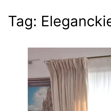
Tag:
Elegancki