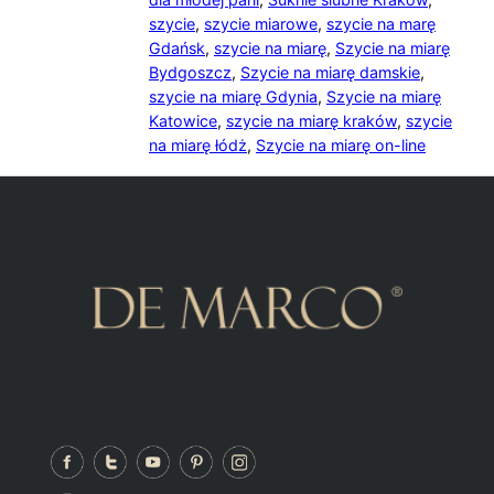
szycie
,
szycie miarowe
,
szycie na marę
Gdańsk
,
szycie na miarę
,
Szycie na miarę
Bydgoszcz
,
Szycie na miarę damskie
,
szycie na miarę Gdynia
,
Szycie na miarę
Katowice
,
szycie na miarę kraków
,
szycie
na miarę łódż
,
Szycie na miarę on-line