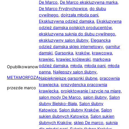
De Marco
,
De Marco ekskluzywna marka
,
De Marco Frydrychowice
,
do ślubu
cywilnego
,
dojrzała młoda pani
,
Ekskluzywna odzież damska
,
Ekskluzywna
odzież damska polskich producentów
,
ekskluzywna suknia do ślubu cywilnego
,
ekskluzywny salon ślubny
,
Elegancka
odzież damska sklep internetowy
,
garnitur
damski
,
Garsonka
,
kraków
,
krawcowa
,
krawiec
,
krawiec królewski
,
markowa
odzież damska
,
młoda
,
młoda pani
,
młoda
Opublikowano
w
panna
,
Najlepszy salon ślubny
,
METAMORFOZA
Najpiękniejsze garsonki ślubne
,
pracownia
krawiecka
,
prezydencka pracownia
przez
de marco
krawiecka
,
projektowanie i szycie na miarę
,
salon mody De Marco
,
salon ślubny
,
Salon
ślubny Bielsko-Biała
,
Salon ślubny
Katowice
,
Salon ślubny Kraków
,
Salon
sukien ślubnych Katowice
,
Salon sukien
ślubnych Kraków
,
sklep De marco
,
suknia
dla młodej pani
,
Suknie ślubne Kraków
,