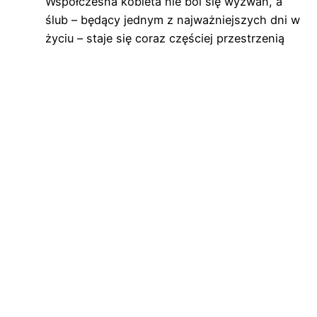
Współczesna kobieta nie boi się wyzwań, a
ślub – będący jednym z najważniejszych dni w
życiu – staje się coraz częściej przestrzenią
do wyrażenia indywidualności, siły i
niezależności. W odpowiedzi na tę potrzebę,
coraz większym zainteresowaniem cieszą się
luksusowe garnitury damskie projektowane i
szyte na miarę, które w sposób subtelny,…