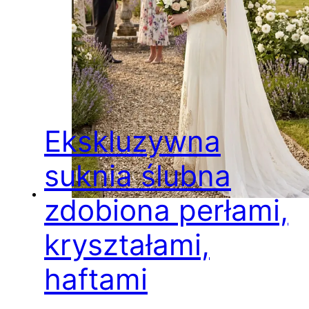
Ekskluzywna
suknia ślubna
zdobiona perłami,
kryształami,
haftami