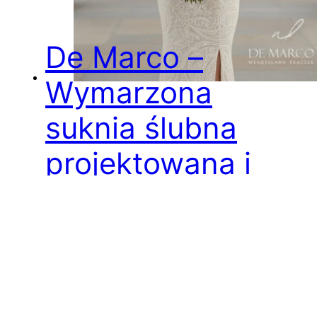
De Marco –
Wymarzona
suknia ślubna
projektowana i
szyta na miarę
Ekskluzywna suknia ślubna projektowana i
szyta na miarę Szanowni Państwo, Dzień
ślubu to jeden z najważniejszych momentów
w życiu kobiety. To chwila, w której pragnie