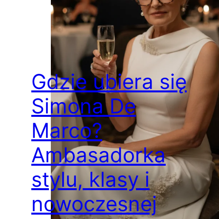
Gdzie ubiera się
Simona De
Marco?
Ambasadorka
stylu, klasy i
nowoczesnej