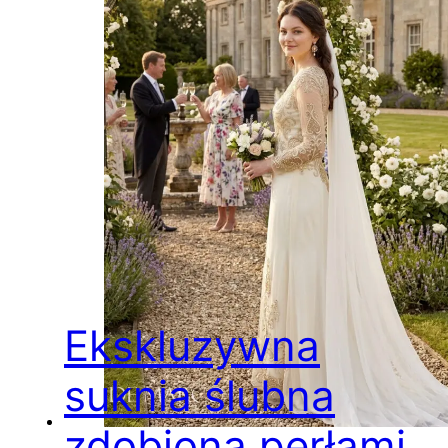
Ekskluzywna
suknia ślubna
zdobiona perłami,