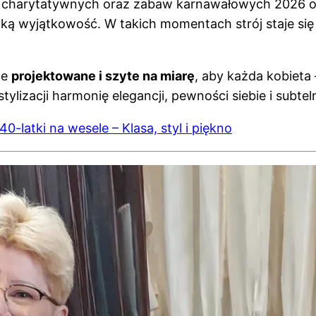
li charytatywnych oraz zabaw karnawałowych 2026 ot
udzką wyjątkowość. W takich momentach strój staje s
we
projektowane i szyte na miarę
, aby każda kobieta 
tylizacji harmonię elegancji, pewności siebie i subtel
 40-latki na wesele – Klasa, styl i piękno