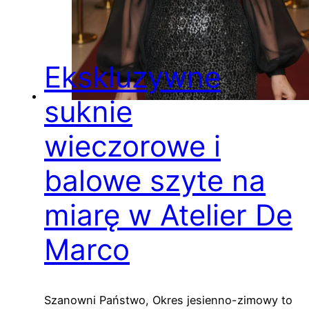
Ekskluzywne
suknie
wieczorowe i
balowe szyte na
miarę w Atelier De
Marco
Szanowni Państwo, Okres jesienno-zimowy to