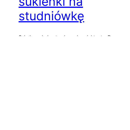
sukienki na
studniówkę
Suknia na bal naturalny od projektanta. De
Marco Najpiękniejsze sukienki na studniówkę
Ekskluzywne Kreacje od Salonu Mody De
Marco: Suknie na Bal Maturalny na Miarę
Twoich Marzeń Bal maturalny to wyjątkowe
wydarzenie, a wybór odpowiedniej sukni to
kluczowy element tego magicznego wieczoru.
Salon Mody De Marco prezentuje unikatową
ofertę sukien na bal maturalny,
projektowanych i szytych…