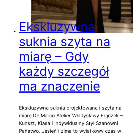
Ekskluzywna
suknia szyta na
miarę – Gdy
każdy szczegół
ma znaczenie
Ekskluzywna suknia projektowana i szyta na
miarę De Marco Atelier Władysławy Frączek –
Kunszt, Klasa i Indywidualny Styl Szanowni
Państwo, Jesień i zima to wyjątkowy czas w