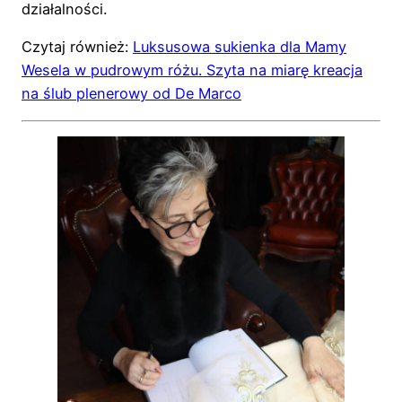
działalności.
Czytaj również:
Luksusowa sukienka dla Mamy
Wesela w pudrowym różu. Szyta na miarę kreacja
na ślub plenerowy od De Marco