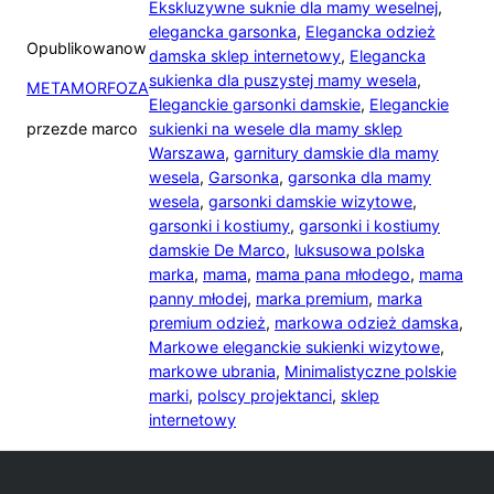
Ekskluzywne suknie dla mamy weselnej
,
elegancka garsonka
,
Elegancka odzież
Opublikowano
w
damska sklep internetowy
,
Elegancka
sukienka dla puszystej mamy wesela
,
METAMORFOZA
Eleganckie garsonki damskie
,
Eleganckie
przez
de marco
sukienki na wesele dla mamy sklep
Warszawa
,
garnitury damskie dla mamy
wesela
,
Garsonka
,
garsonka dla mamy
wesela
,
garsonki damskie wizytowe
,
garsonki i kostiumy
,
garsonki i kostiumy
damskie De Marco
,
luksusowa polska
marka
,
mama
,
mama pana młodego
,
mama
panny młodej
,
marka premium
,
marka
premium odzież
,
markowa odzież damska
,
Markowe eleganckie sukienki wizytowe
,
markowe ubrania
,
Minimalistyczne polskie
marki
,
polscy projektanci
,
sklep
internetowy