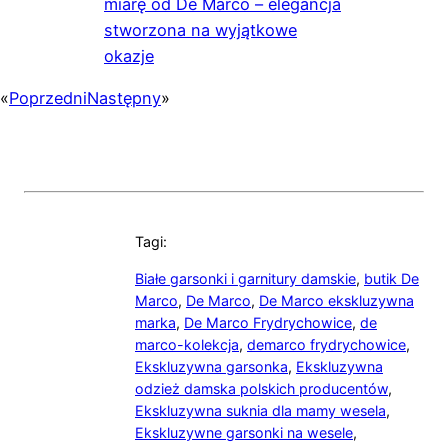
miarę od De Marco – elegancja
stworzona na wyjątkowe
okazje
«
Poprzedni
Następny
»
Tagi:
Białe garsonki i garnitury damskie
,
butik De
Marco
,
De Marco
,
De Marco ekskluzywna
marka
,
De Marco Frydrychowice
,
de
marco-kolekcja
,
demarco frydrychowice
,
Ekskluzywna garsonka
,
Ekskluzywna
odzież damska polskich producentów
,
Ekskluzywna suknia dla mamy wesela
,
Ekskluzywne garsonki na wesele
,