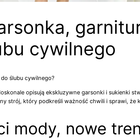
rsonka, garnitu
ubu cywilnego
 do ślubu cywilnego?
 doskonale opisują ekskluzywne garsonki i sukienki s
lny strój, który podkreśli ważność chwili i sprawi, 
nci mody, nowe tr