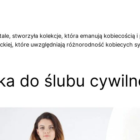
le, stworzyła kolekcje, która emanują kobiecością i 
wieckiej, które uwzględniają różnorodność kobiecych 
ka do ślubu cywil