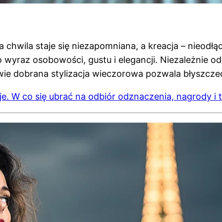
a chwila staje się niezapomniana, a kreacja – nieo
o wyraz osobowości, gustu i elegancji. Niezależnie o
ie dobrana stylizacja wieczorowa pozwala błyszczeć
je. W co się ubrać na odbiór odznaczenia, nagrody i t