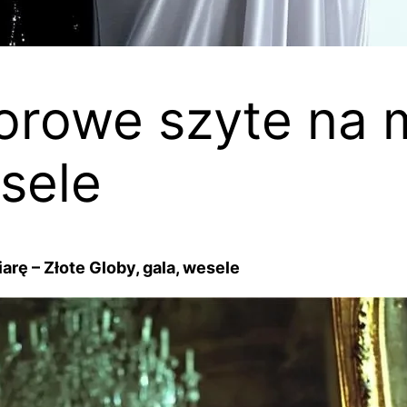
orowe szyte na m
esele
rę – Złote Globy, gala, wesele