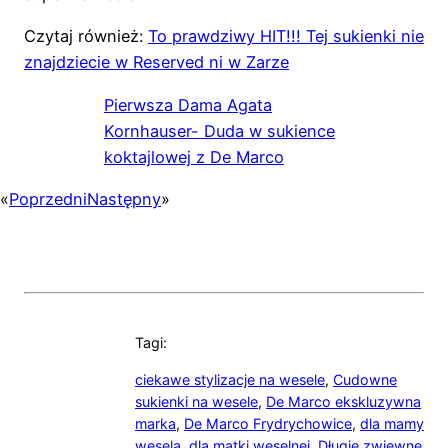
Czytaj również:
To prawdziwy HIT!!! Tej sukienki nie
znajdziecie w Reserved ni w Zarze
Pierwsza Dama Agata
Kornhauser- Duda w sukience
koktajlowej z De Marco
«
Poprzedni
Następny
»
Tagi:
ciekawe stylizacje na wesele
,
Cudowne
sukienki na wesele
,
De Marco ekskluzywna
marka
,
De Marco Frydrychowice
,
dla mamy
wesela
,
dla matki weselnej
,
Długie zwiewne