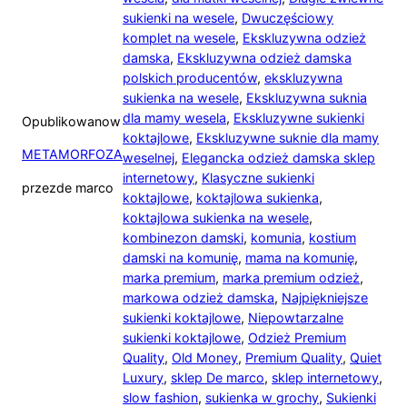
sukienki na wesele
,
Dwuczęściowy
komplet na wesele
,
Ekskluzywna odzież
damska
,
Ekskluzywna odzież damska
polskich producentów
,
ekskluzywna
sukienka na wesele
,
Ekskluzywna suknia
dla mamy wesela
,
Ekskluzywne sukienki
Opublikowano
w
koktajlowe
,
Ekskluzywne suknie dla mamy
METAMORFOZA
weselnej
,
Elegancka odzież damska sklep
internetowy
,
Klasyczne sukienki
przez
de marco
koktajlowe
,
koktajlowa sukienka
,
koktajlowa sukienka na wesele
,
kombinezon damski
,
komunia
,
kostium
damski na komunię
,
mama na komunię
,
marka premium
,
marka premium odzież
,
markowa odzież damska
,
Najpiękniejsze
sukienki koktajlowe
,
Niepowtarzalne
sukienki koktajlowe
,
Odzież Premium
Quality
,
Old Money
,
Premium Quality
,
Quiet
Luxury
,
sklep De marco
,
sklep internetowy
,
slow fashion
,
sukienka w grochy
,
Sukienki