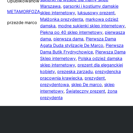
Opublikowano
w
Warszawa
,
garsonki i kostiumy damskie
METAMORFOZA
sklep internetowy
,
luksusowy prezent
,
Małżonka prezydenta
,
markowa odzież
przez
de marco
damska
,
modne sukienki sklep internetowy
,
Piękna po 40 sklep internetowy
,
pierwasza
dama
,
pierwsza dama
,
Pierwsza Dama
Agata Duda stylizacje De Marco
,
Pierwsza
Dama Butik Frydrychowice
,
Pierwsza Dama
Sklep internetowy
,
Polska odzież damska
sklep internetowy
,
prezent dla eleganckiej
kobiety
,
prezeska zarządu
,
prezydencka
pracownia krawiecka
,
prezydent
,
prezydentowa
,
sklep De marco
,
sklep
internetowy
,
Świąteczny prezent
,
żona
prezydenta