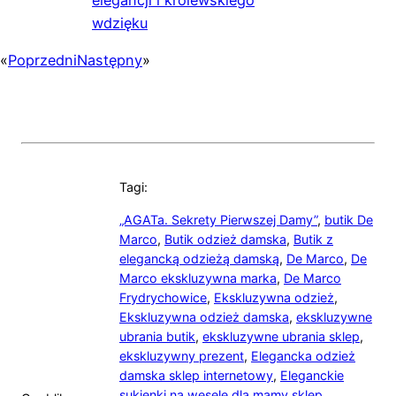
wdzięku
«
Poprzedni
Następny
»
Tagi:
„AGATa. Sekrety Pierwszej Damy”
,
butik De
Marco
,
Butik odzież damska
,
Butik z
elegancką odzieżą damską
,
De Marco
,
De
Marco ekskluzywna marka
,
De Marco
Frydrychowice
,
Ekskluzywna odzież
,
Ekskluzywna odzież damska
,
ekskluzywne
ubrania butik
,
ekskluzywne ubrania sklep
,
ekskluzywny prezent
,
Elegancka odzież
damska sklep internetowy
,
Eleganckie
sukienki na wesele dla mamy sklep