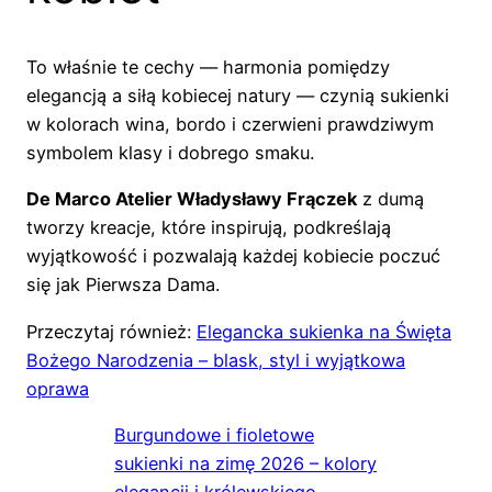
To właśnie te cechy — harmonia pomiędzy
elegancją a siłą kobiecej natury — czynią sukienki
w kolorach wina, bordo i czerwieni prawdziwym
symbolem klasy i dobrego smaku.
De Marco Atelier Władysławy Frączek
z dumą
tworzy kreacje, które inspirują, podkreślają
wyjątkowość i pozwalają każdej kobiecie poczuć
się jak Pierwsza Dama.
Przeczytaj również:
Elegancka sukienka na Święta
Bożego Narodzenia – blask, styl i wyjątkowa
oprawa
Burgundowe i fioletowe
sukienki na zimę 2026 – kolory
elegancji i królewskiego