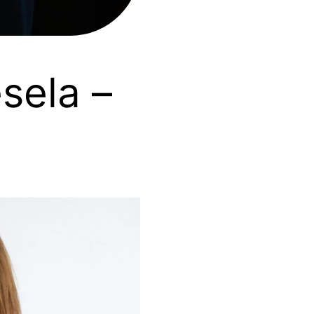
sela –