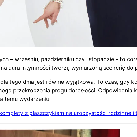
ch – wrześniu, październiku czy listopadzie – to co
lna aura intymności tworzą wymarzoną scenerię do p
 rola tego dnia jest równie wyjątkowa. To czas, gdy k
znego przekroczenia progu dorosłości. Odpowiednia 
zą temu wydarzeniu.
komplety z płaszczykiem na uroczystości rodzinne i