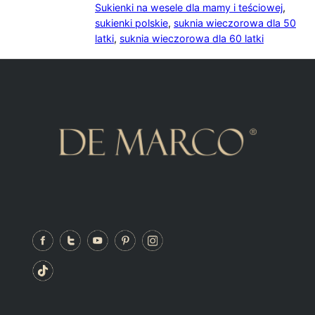
Sukienki na wesele dla mamy i teściowej
,
sukienki polskie
,
suknia wieczorowa dla 50
latki
,
suknia wieczorowa dla 60 latki