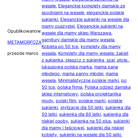
wesele
,
Eleganckie komplety damskie ze
spodniami na wesele
,
eleganckie polskie
sukienki
,
Eleganckie sukienki na wesele dla
mamy puszystej
,
Eleganckie sukienki na
Opublikowano
w
wesele dla mamy sklep Warszawa
,
garnitury damskie dla mamy wesela
,
METAMORFOZA
Kobieta po 50 tce
,
komplety dla mamy
przez
de marco
wesela
,
Komplety dla mamy wesela: żakiet
z sukienka, płaszcz z sukienką, szal, etole.
,
luksusowa polska marka
,
mama pana
młodego
,
mama panny młodej
,
mama
wesela
,
Minimalistyczne polskie marki
,
po
50 tce
,
polska firma
,
Polska odzież damska
sklep internetowy
,
polska projektantka
mody
,
polski film
,
polskie marki
,
polskie
sukienki
,
stylizacje dla 50 latki
,
sukienka dla
50 latki
,
sukienka dla 60 latki
,
sukienka dla
niskiej osoby
,
sukienka na 50 plus
,
sukienki
dla mamy i teściowej
,
sukienki dla niskiej
kobiety
,
sukienki na wesele dla 50 latki
,