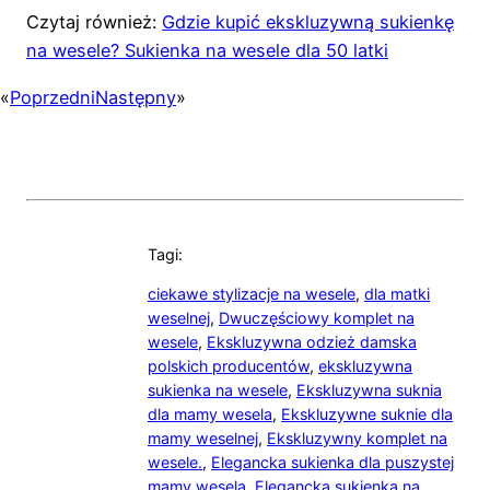
Czytaj również:
Gdzie kupić ekskluzywną sukienkę
na wesele? Sukienka na wesele dla 50 latki
«
Poprzedni
Następny
»
Tagi:
ciekawe stylizacje na wesele
,
dla matki
weselnej
,
Dwuczęściowy komplet na
wesele
,
Ekskluzywna odzież damska
polskich producentów
,
ekskluzywna
sukienka na wesele
,
Ekskluzywna suknia
dla mamy wesela
,
Ekskluzywne suknie dla
mamy weselnej
,
Ekskluzywny komplet na
wesele.
,
Elegancka sukienka dla puszystej
mamy wesela
,
Elegancka sukienka na