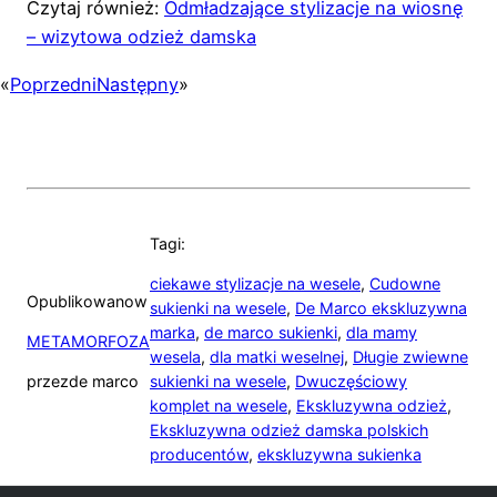
Czytaj również:
Odmładzające stylizacje na wiosnę
– wizytowa odzież damska
«
Poprzedni
Następny
»
Tagi:
ciekawe stylizacje na wesele
,
Cudowne
Opublikowano
w
sukienki na wesele
,
De Marco ekskluzywna
marka
,
de marco sukienki
,
dla mamy
METAMORFOZA
wesela
,
dla matki weselnej
,
Długie zwiewne
przez
de marco
sukienki na wesele
,
Dwuczęściowy
komplet na wesele
,
Ekskluzywna odzież
,
Ekskluzywna odzież damska polskich
producentów
,
ekskluzywna sukienka